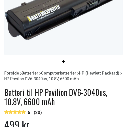
Item
item
1
0
of
Forside
Batterier
Computerbatterier
HP (Hewlett Packard)
1
HP Pavilion DV6-3040us, 10.8V, 6600 mAh
Batteri til HP Pavilion DV6-3040us,
10.8V, 6600 mAh
5
(30)
499 kr.