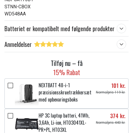
STNN-CBOX
WD548AA
Batteriet er kompatibelt med følgende produkter
Anmeldelser
Tilføj nu – få
15% Rabat
NEXTBATT 48-i-1
101 kr.
præcisionsskruetrækkersæt
Normalpris 119 kr.
med opbevaringsboks
HP 3C laptop batteri, 41Wh,
374 kr.
3,6Ah, Li-ion, HT03041XL-
Normalpris 440 kr.
PR+PL, HT03XL