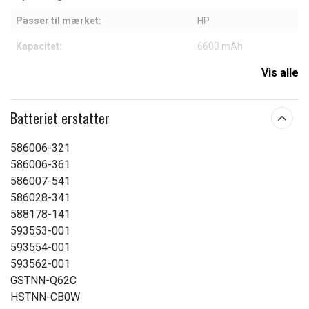
Passer til mærket:
HP
Kapacitet:
6600 mAh
Vis alle
Læs om betydningen af egenskaberne
Batteriet erstatter
586006-321
586006-361
586007-541
586028-341
588178-141
593553-001
593554-001
593562-001
GSTNN-Q62C
HSTNN-CB0W