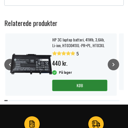
Relaterede produkter
HP 3C laptop batteri, 41Wh, 3,6Ah,
Li-ion, HT03041XL-PR+PL, HT03XL
5
440 kr.
På lager
KØB
Item
1
of
4