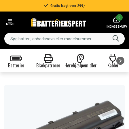
Gratis fragt over 299,-
Item
0
3
MENU
of
INDKØBSKURV
3
Batterier
Blækpatroner
Hørehjælpemidler
Kabler
Item
1
of
9