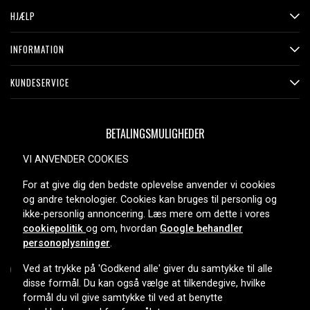
HJÆLP
INFORMATION
KUNDESERVICE
BETALINGSMULIGHEDER
VI ANVENDER COOKIES
For at give dig den bedste oplevelse anvender vi cookies
LEVERINGSMULIGHEDER
og andre teknologier. Cookies kan bruges til personlig og
ikke-personlig annoncering. Læs mere om dette i vores
cookiepolitik
og om, hvordan
Google behandler
personoplysninger
.
Ved at trykke på 'Godkend alle' giver du samtykke til alle
disse formål. Du kan også vælge at tilkendegive, hvilke
formål du vil give samtykke til ved at benytte
Copyright © 2026, Spares Nordic AB