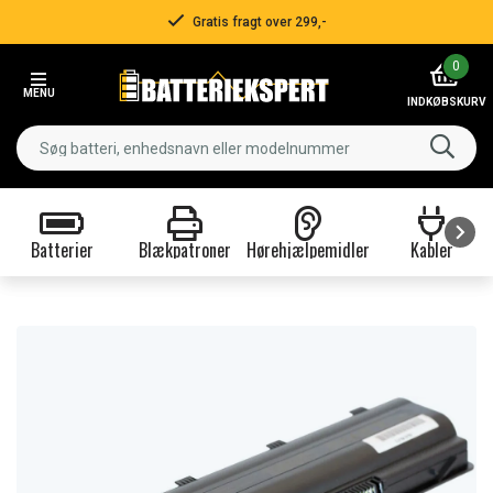
Gratis fragt over 299,-
Item
0
2
MENU
of
INDKØBSKURV
3
Batterier
Blækpatroner
Hørehjælpemidler
Kabler
Item
1
of
9