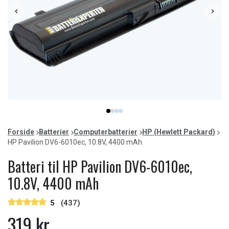
Item
item
item
item
item
1
0
1
2
3
of
Forside
Batterier
Computerbatterier
HP (Hewlett Packard)
4
HP Pavilion DV6-6010ec, 10.8V, 4400 mAh
Batteri til HP Pavilion DV6-6010ec,
10.8V, 4400 mAh
5
(437)
319 kr.