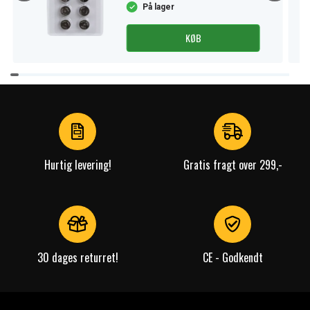
På lager
KØB
Item
1
of
4
Hurtig levering!
Gratis fragt over 299,-
30 dages returret!
CE - Godkendt