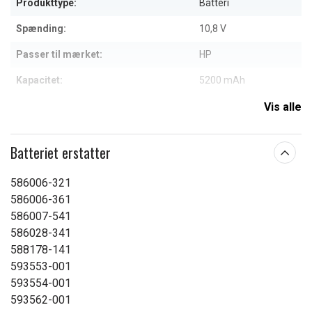
Produkttype:
Batteri
Spænding:
10,8 V
Passer til mærket:
HP
Kapacitet:
5200 mAh
Vis alle
Læs om betydningen af egenskaberne
Batteriet erstatter
586006-321
586006-361
586007-541
586028-341
588178-141
593553-001
593554-001
593562-001