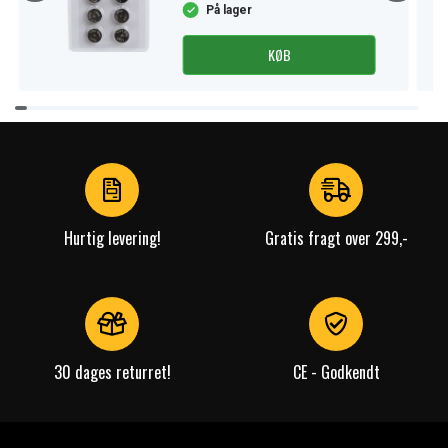
På lager
KØB
Item
1
of
4
Hurtig levering!
Gratis fragt over 299,-
30 dages returret!
CE - Godkendt