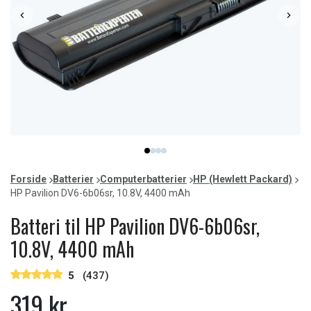
Item
item
item
item
item
1
0
1
2
3
of
Forside
Batterier
Computerbatterier
HP (Hewlett Packard)
4
HP Pavilion DV6-6b06sr, 10.8V, 4400 mAh
Batteri til HP Pavilion DV6-6b06sr,
10.8V, 4400 mAh
5
(437)
319 kr.