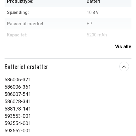
Produkttype:
Batteri
Spænding:
10,8 V
Passer til mærket:
HP
Kapacitet:
5200 mAh
Vis alle
Læs om betydningen af egenskaberne
Batteriet erstatter
586006-321
586006-361
586007-541
586028-341
588178-141
593553-001
593554-001
593562-001