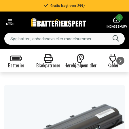
Gratis fragt over 299,-
Item
0
2
MENU
of
INDKØBSKURV
3
Batterier
Blækpatroner
Hørehjælpemidler
Kabler
Item
1
of
9