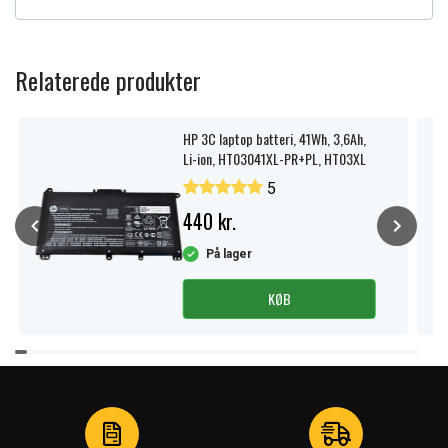
Relaterede produkter
HP 3C laptop batteri, 41Wh, 3,6Ah,
Li-ion, HT03041XL-PR+PL, HT03XL
5
440 kr.
På lager
KØB
Item
1
of
3