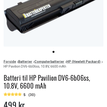
Item
item
1
0
of
Forside
Batterier
Computerbatterier
HP (Hewlett Packard)
1
HP Pavilion DV6-6b06ss, 10.8V, 6600 mAh
Batteri til HP Pavilion DV6-6b06ss,
10.8V, 6600 mAh
5
(30)
499 kr.