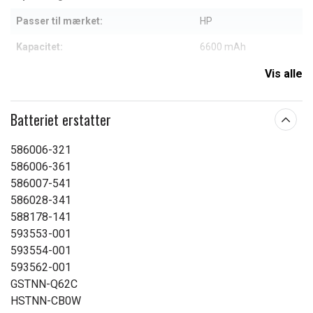
Passer til mærket:
HP
Kapacitet:
6600 mAh
Vis alle
Læs om betydningen af egenskaberne
Batteriet erstatter
586006-321
586006-361
586007-541
586028-341
588178-141
593553-001
593554-001
593562-001
GSTNN-Q62C
HSTNN-CB0W