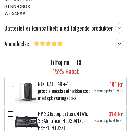
STNN-CBOX
WD548AA
Batteriet er kompatibelt med følgende produkter
Anmeldelser
Tilføj nu – få
15% Rabat
NEXTBATT 48-i-1
101 kr.
præcisionsskruetrækkersæt
Normalpris 119 kr.
med opbevaringsboks
HP 3C laptop batteri, 41Wh,
374 kr.
3,6Ah, Li-ion, HT03041XL-
Normalpris 440 kr.
PR+PL, HT03XL