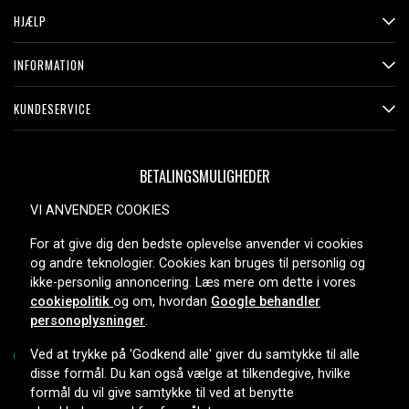
HJÆLP
INFORMATION
KUNDESERVICE
BETALINGSMULIGHEDER
VI ANVENDER COOKIES
For at give dig den bedste oplevelse anvender vi cookies
LEVERINGSMULIGHEDER
og andre teknologier. Cookies kan bruges til personlig og
ikke-personlig annoncering. Læs mere om dette i vores
cookiepolitik
og om, hvordan
Google behandler
personoplysninger
.
Ved at trykke på 'Godkend alle' giver du samtykke til alle
disse formål. Du kan også vælge at tilkendegive, hvilke
formål du vil give samtykke til ved at benytte
Copyright © 2026, Spares Nordic AB