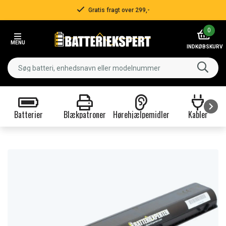
Gratis fragt over 299,-
Item
0
2
MENU
of
INDKØBSKURV
3
Batterier
Blækpatroner
Hørehjælpemidler
Kabler
Item
1
of
9