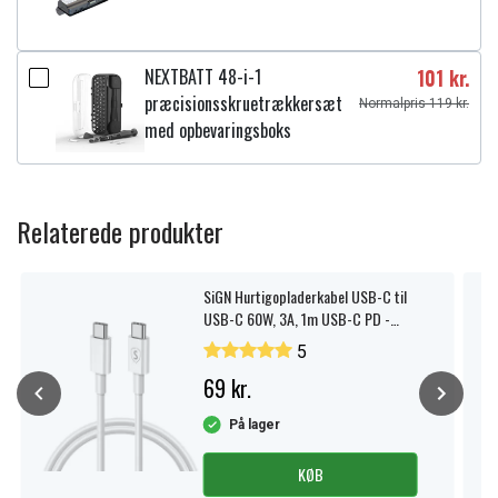
NEXTBATT 48-i-1
101 kr.
præcisionsskruetrækkersæt
Normalpris 119 kr.
med opbevaringsboks
Relaterede produkter
SiGN Hurtigopladerkabel USB-C til
USB-C 60W, 3A, 1m USB-C PD -
Hvid
5
69 kr.
På lager
KØB