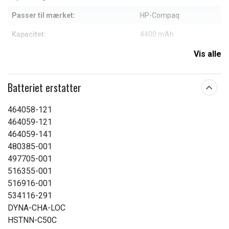
Passer til mærket:
HP-Compaq
Kapacitet:
4400 mAh
Vis alle
Læs om betydningen af egenskaberne
Batteriet erstatter
464058-121
464059-121
464059-141
480385-001
497705-001
516355-001
516916-001
534116-291
DYNA-CHA-LOC
HSTNN-C50C