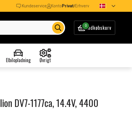
Kundeservice
Konto
Privat
Erhverv
/
0
Indkøbskurv
Elbilopladning
Øvrigt
ilion DV7-1177ca, 14.4V, 4400