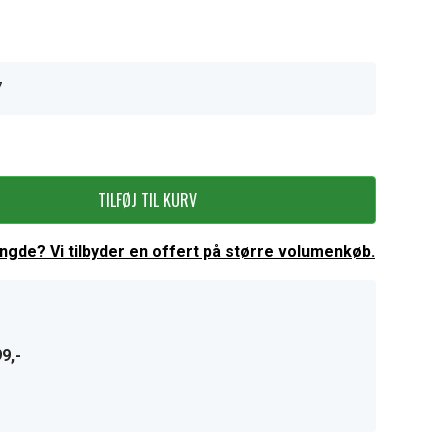
7
TILFØJ TIL KURV
ængde? Vi tilbyder en offert på større volumenkøb.
9,-