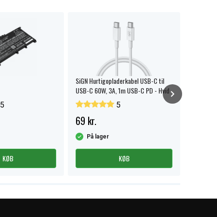
SiGN Hurtigopladerkabel USB-C til
HP 3C lap
USB-C 60W, 3A, 1m USB-C PD - Hvid
ion, HT0
5
5
69 kr.
440 kr
På lager
På la
KØB
KØB