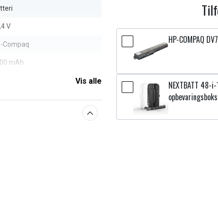
Til
tteri
,4 V
HP-COMPAQ DV7
P-Compaq
00 mAh
Vis alle
NEXTBATT 48-i-
aberne
opbevaringsboks