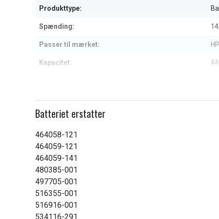
Produkttype:
Ba
Spænding:
14
Passer til mærket:
H
Kapacitet:
44
Læs om betydningen af egensk
Batteriet erstatter
464058-121
464059-121
464059-141
480385-001
497705-001
516355-001
516916-001
534116-291