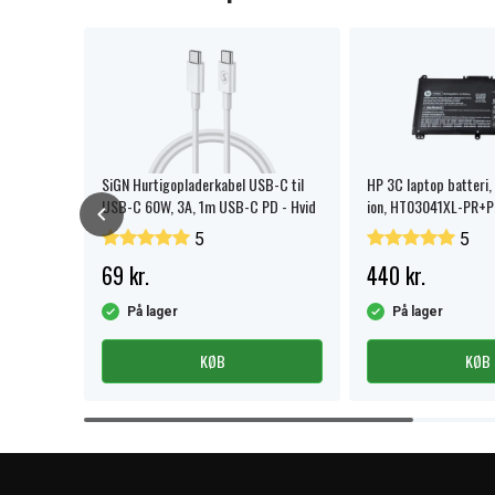
SiGN Hurtigopladerkabel USB-C til
HP 3C laptop batteri, 
USB-C 60W, 3A, 1m USB-C PD - Hvid
ion, HT03041XL-PR+P
5
5
69 kr.
440 kr.
På lager
På lager
KØB
KØB
Item
1
of
4