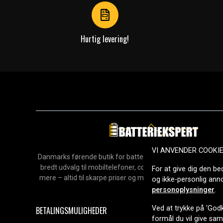
Hurtig levering!
VI ANVENDER COOKI
Danmarks førende butik for batterier, opladere og reservedel
bredt udvalg til mobiltelefoner, computere, værktøj, hush
For at give dig den be
mere – altid til skarpe priser og med hurtig levering. Sikke
og ikke-personlig an
2006.
personoplysninger
.
Ved at trykke på 'Godk
BETALINGSMULIGHEDER
formål du vil give sa