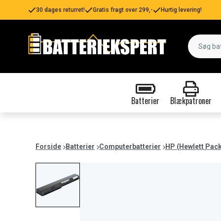
30 dages returret!
Gratis fragt over 299,-
Hurtig levering!
Batterier
Blækpatroner
Forside
Batterier
Computerbatterier
HP (Hewlett Pac