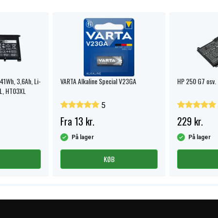
41Wh, 3,6Ah, Li-
VARTA Alkaline Special V23GA
HP 250 G7 osv.
L, HT03XL
5
Fra 13 kr.
229 kr.
På lager
På lager
KØB