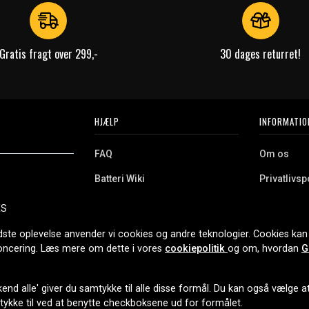
Gratis fragt over 299,-
30 dages returret!
HJÆLP
INFORMATIO
FAQ
Om os
Batteri Wiki
Privatlivspo
Retur
Købsvilkår
ES
e. Vi tilbyder et
Erhvervskunde
Cookies
oldning og meget
dste oplevelse anvender vi cookies og andre teknologier. Cookies kan 
r nethandel siden
noncering. Læs mere om dette i vores
cookiepolitik
og om, hvordan
G
end alle' giver du samtykke til alle disse formål. Du kan også vælge at 
LEVERINGSMULIGHEDER
mtykke til ved at benytte checkboksene ud for formålet.