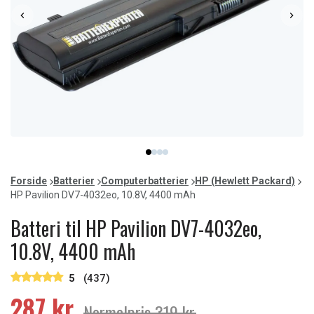
Item
item
item
item
item
1
0
1
2
3
of
Forside
Batterier
Computerbatterier
HP (Hewlett Packard)
4
HP Pavilion DV7-4032eo, 10.8V, 4400 mAh
Batteri til HP Pavilion DV7-4032eo,
10.8V, 4400 mAh
5
(437)
287 kr.
Normalpris 319 kr.