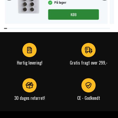
På lager
KØB
Item
1
of
4
Hurtig levering!
Gratis fragt over 299,-
30 dages returret!
CE - Godkendt