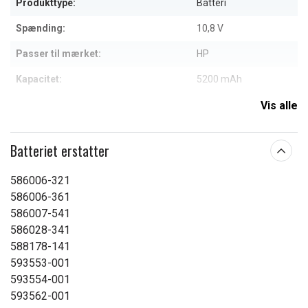
Produkttype:
Batteri
Spænding:
10,8 V
Passer til mærket:
HP
Kapacitet:
5200 mAh
Vis alle
Læs om betydningen af egenskaberne
Batteriet erstatter
586006-321
586006-361
586007-541
586028-341
588178-141
593553-001
593554-001
593562-001