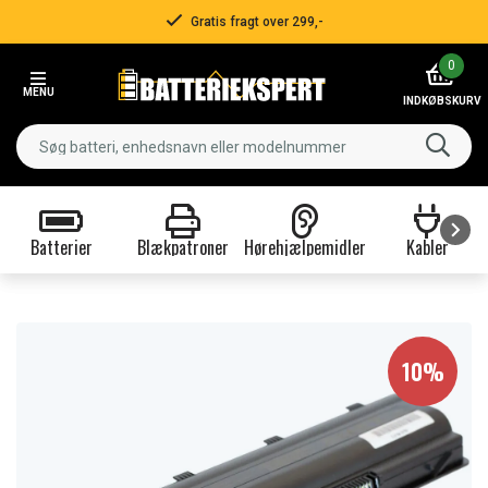
Gratis fragt over 299,-
Item
0
2
MENU
of
INDKØBSKURV
3
Batterier
Blækpatroner
Hørehjælpemidler
Kabler
Item
1
of
9
10%