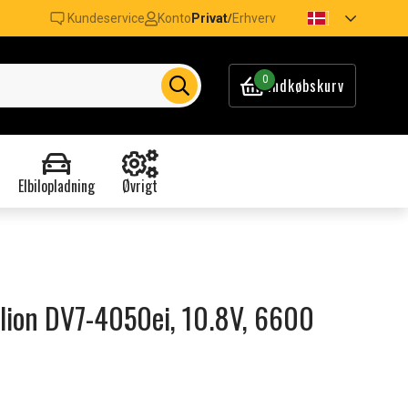
Kundeservice
Konto
Privat
Erhverv
/
0
Indkøbskurv
Elbilopladning
Øvrigt
vilion DV7-4050ei, 10.8V, 6600