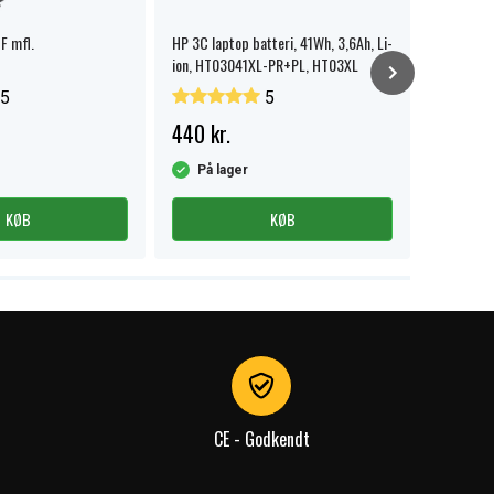
F mfl.
HP 3C laptop batteri, 41Wh, 3,6Ah, Li-
HP 250 G7
ion, HT03041XL-PR+PL, HT03XL
5
5
440 kr.
229 kr
På lager
På la
KØB
KØB
CE - Godkendt