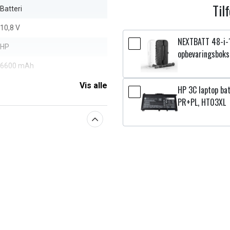
Til
Batteri
10,8 V
NEXTBATT 48-i-
HP
opbevaringsboks
6600 mAh
Vis alle
HP 3C laptop bat
aberne
PR+PL, HT03XL