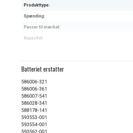
Produkttype:
Spænding:
Passer til mærket:
Kapacitet:
Læs om betydningen af egensk
Batteriet erstatter
586006-321
586006-361
586007-541
586028-341
588178-141
593553-001
593554-001
593562-001