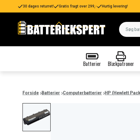
30 dages returret!
Gratis fragt over 299,-
Hurtig levering!
Batterier
Blækpatroner
Forside
Batterier
Computerbatterier
HP (Hewlett Pac