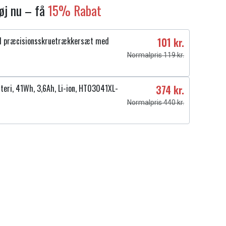
føj nu – få
15% Rabat
1 præcisionsskruetrækkersæt med
101 kr.
Normalpris 119 kr.
teri, 41Wh, 3,6Ah, Li-ion, HT03041XL-
374 kr.
Normalpris 440 kr.