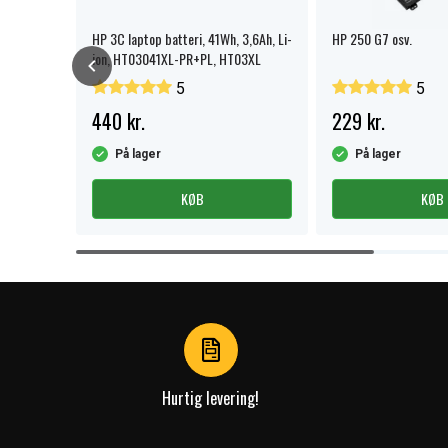
HP 3C laptop batteri, 41Wh, 3,6Ah, Li-
HP 250 G7 osv.
ion, HT03041XL-PR+PL, HT03XL
5
5
440 kr.
229 kr.
På lager
På lager
KØB
KØB
Item
1
of
4
Hurtig levering!