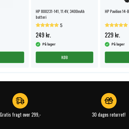
HP 800231-141, 11.4V, 3400mAh
HP Pavilion 14-B
batteri
5
249 kr.
229 kr.
På lager
På lager
KØB
Gratis fragt over 299,-
30 dages returret!