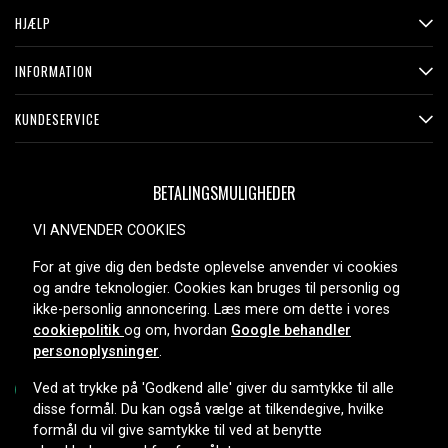
HJÆLP
INFORMATION
KUNDESERVICE
BETALINGSMULIGHEDER
VI ANVENDER COOKIES
For at give dig den bedste oplevelse anvender vi cookies
LEVERINGSMULIGHEDER
og andre teknologier. Cookies kan bruges til personlig og
ikke-personlig annoncering. Læs mere om dette i vores
cookiepolitik
og om, hvordan
Google behandler
personoplysninger
.
Ved at trykke på 'Godkend alle' giver du samtykke til alle
disse formål. Du kan også vælge at tilkendegive, hvilke
formål du vil give samtykke til ved at benytte
Copyright © 2026, Spares Nordic AB