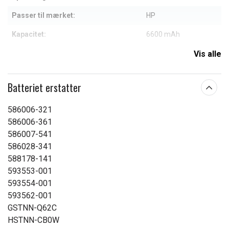
Passer til mærket:
HP
Kapacitet:
6600 mAh
Vis alle
Læs om betydningen af egenskaberne
Batteriet erstatter
586006-321
586006-361
586007-541
586028-341
588178-141
593553-001
593554-001
593562-001
GSTNN-Q62C
HSTNN-CB0W