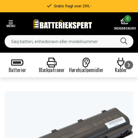
Gratis fragt over 299,-
Item
0
3
MENU
of
INDKØBSKURV
3
Batterier
Blækpatroner
Hørehjælpemidler
Kabler
Item
1
of
9