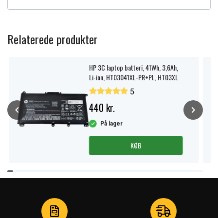
Relaterede produkter
HP 3C laptop batteri, 41Wh, 3,6Ah,
Li-ion, HT03041XL-PR+PL, HT03XL
5
440 kr.
På lager
KØB
Item
1
of
3