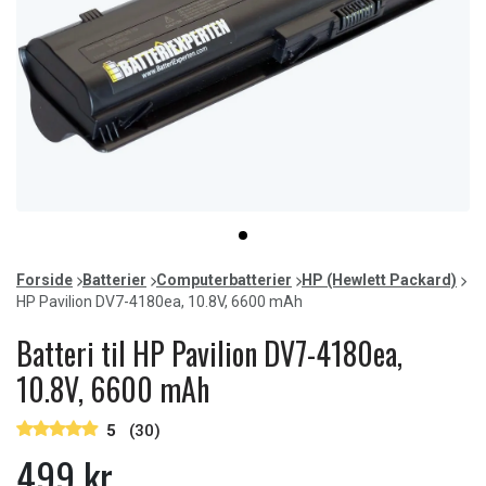
Item
item
1
0
of
Forside
Batterier
Computerbatterier
HP (Hewlett Packard)
1
HP Pavilion DV7-4180ea, 10.8V, 6600 mAh
Batteri til HP Pavilion DV7-4180ea,
10.8V, 6600 mAh
5
(30)
499 kr.