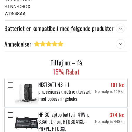
STNN-CBOX
WD548AA
Batteriet er kompatibelt med følgende produkter
Anmeldelser
Tilføj nu – få
15% Rabat
NEXTBATT 48-i-1
101 kr.
præcisionsskruetrækkersæt
Normalpris 119 kr.
med opbevaringsboks
HP 3C laptop batteri, 41Wh,
374 kr.
3,6Ah, Li-ion, HT03041XL-
Normalpris 440 kr.
PR+PL, HT03XL