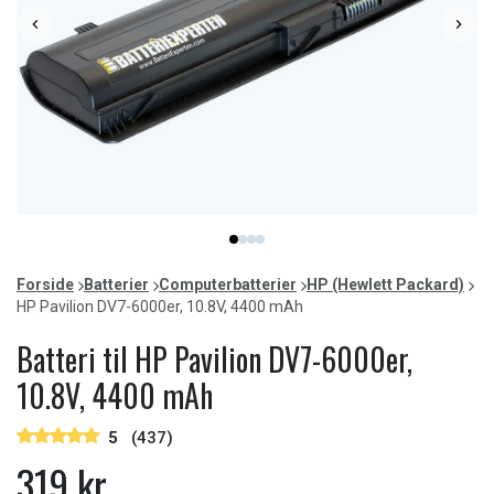
Item
item
item
item
item
1
0
1
2
3
of
Forside
Batterier
Computerbatterier
HP (Hewlett Packard)
4
HP Pavilion DV7-6000er, 10.8V, 4400 mAh
Batteri til HP Pavilion DV7-6000er,
10.8V, 4400 mAh
5
(437)
319 kr.