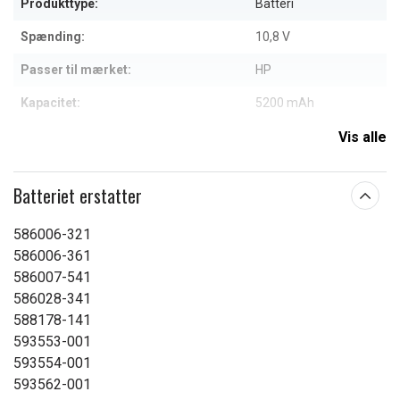
Produkttype:
Batteri
Spænding:
10,8 V
Passer til mærket:
HP
Kapacitet:
5200 mAh
Vis alle
Læs om betydningen af egenskaberne
Batteriet erstatter
586006-321
586006-361
586007-541
586028-341
588178-141
593553-001
593554-001
593562-001