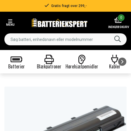
Gratis fragt over 299,-
Item
0
2
MENU
of
INDKØBSKURV
3
Batterier
Blækpatroner
Hørehjælpemidler
Kabler
Item
1
of
9