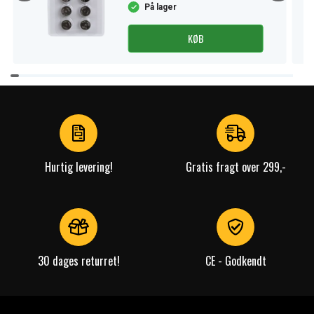
På lager
KØB
Item
1
of
4
Hurtig levering!
Gratis fragt over 299,-
30 dages returret!
CE - Godkendt