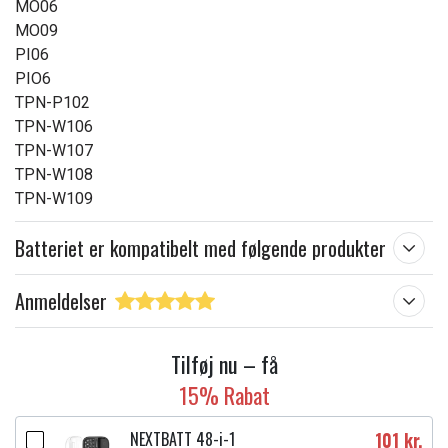
MO06
MO09
PI06
PIO6
TPN-P102
TPN-W106
TPN-W107
TPN-W108
TPN-W109
Batteriet er kompatibelt med følgende produkter
Anmeldelser
Tilføj nu – få
15% Rabat
NEXTBATT 48-i-1
101 kr.