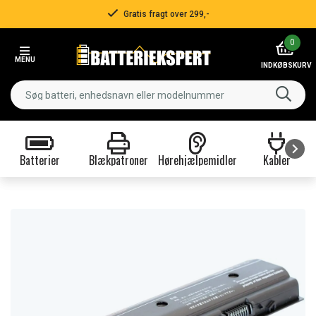
Gratis fragt over 299,-
Item
0
2
MENU
of
INDKØBSKURV
3
Batterier
Blækpatroner
Hørehjælpemidler
Kabler
Item
1
of
9