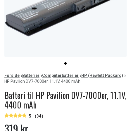
Item
item
1
0
of
Forside
Batterier
Computerbatterier
HP (Hewlett Packard)
1
HP Pavilion DV7-7000er, 11.1V, 4400 mAh
Batteri til HP Pavilion DV7-7000er, 11.1V,
4400 mAh
5
(34)
319 kr.