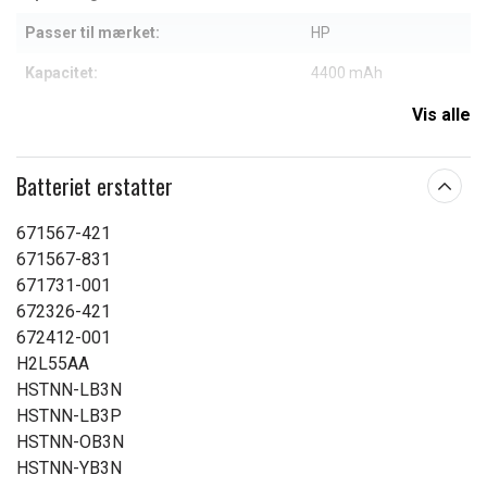
Passer til mærket:
HP
Kapacitet:
4400 mAh
Vis alle
Læs om betydningen af egenskaberne
Batteriet erstatter
671567-421
671567-831
671731-001
672326-421
672412-001
H2L55AA
HSTNN-LB3N
HSTNN-LB3P
HSTNN-OB3N
HSTNN-YB3N