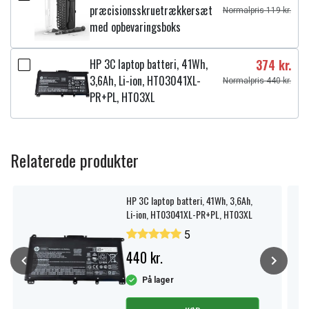
præcisionsskruetrækkersæt
Normalpris 119 kr.
med opbevaringsboks
HP 3C laptop batteri, 41Wh,
374 kr.
3,6Ah, Li-ion, HT03041XL-
Normalpris 440 kr.
PR+PL, HT03XL
Relaterede produkter
HP 3C laptop batteri, 41Wh, 3,6Ah,
Li-ion, HT03041XL-PR+PL, HT03XL
5
440 kr.
På lager