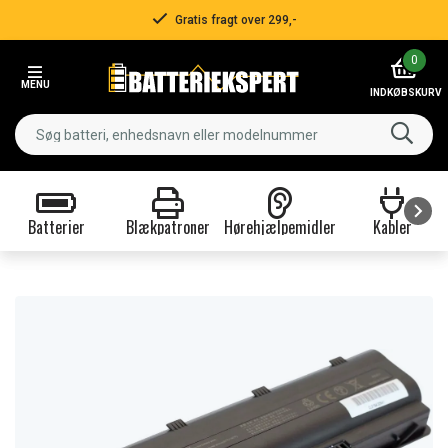
Gratis fragt over 299,-
Item
0
3
MENU
of
INDKØBSKURV
3
Batterier
Blækpatroner
Hørehjælpemidler
Kabler
Item
1
of
9