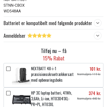
STNN-CBOX
WD548AA
Batteriet er kompatibelt med følgende produkter
Anmeldelser
Tilføj nu – få
15% Rabat
NEXTBATT 48-i-1
101 kr.
præcisionsskruetrækkersæt
Normalpris 119 kr.
med opbevaringsboks
HP 3C laptop batteri, 41Wh,
374 kr.
3,6Ah, Li-ion, HT03041XL-
Normalpris 440 kr.
PR+PL, HT03XL