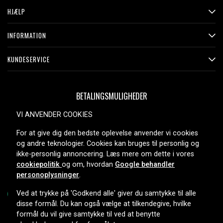
HJÆLP
INFORMATION
KUNDESERVICE
BETALINGSMULIGHEDER
VI ANVENDER COOKIES
For at give dig den bedste oplevelse anvender vi cookies
LEVERINGSMULIGHEDER
og andre teknologier. Cookies kan bruges til personlig og
ikke-personlig annoncering. Læs mere om dette i vores
cookiepolitik
og om, hvordan
Google behandler
personoplysninger
.
Ved at trykke på 'Godkend alle' giver du samtykke til alle
disse formål. Du kan også vælge at tilkendegive, hvilke
formål du vil give samtykke til ved at benytte
Copyright © 2026, Spares Nordic AB