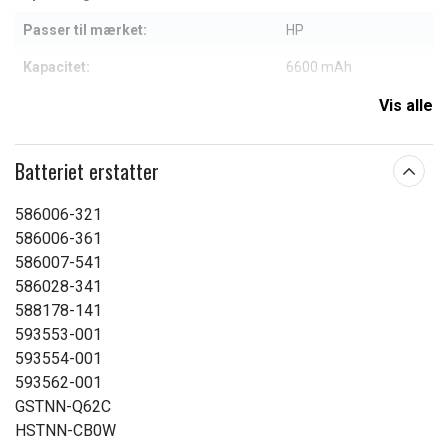
Passer til mærket:
HP
Kapacitet:
6600 mAh
Vis alle
Læs om betydningen af egenskaberne
Batteriet erstatter
586006-321
586006-361
586007-541
586028-341
588178-141
593553-001
593554-001
593562-001
GSTNN-Q62C
HSTNN-CB0W