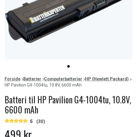
Item
item
1
0
of
Forside
Batterier
Computerbatterier
HP (Hewlett Packard)
1
HP Pavilion G4-1004tu, 10.8V, 6600 mAh
Batteri til HP Pavilion G4-1004tu, 10.8V,
6600 mAh
5
(30)
499 kr.