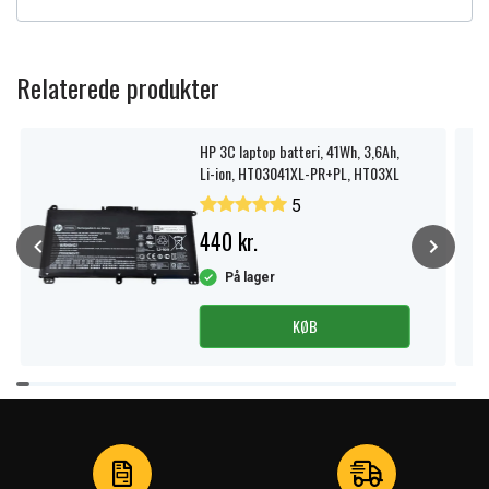
Relaterede produkter
HP 3C laptop batteri, 41Wh, 3,6Ah,
Li-ion, HT03041XL-PR+PL, HT03XL
5
440 kr.
På lager
KØB
Item
1
of
3