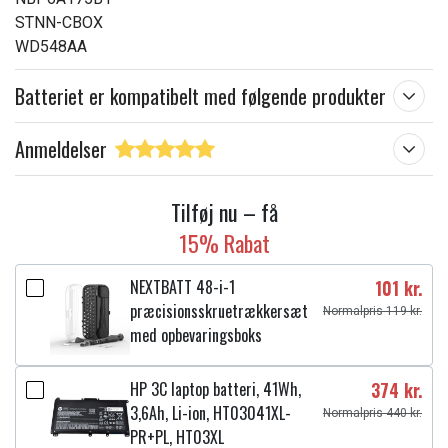
STNN-CBOX
WD548AA
Batteriet er kompatibelt med følgende produkter
Anmeldelser
Tilføj nu – få
15% Rabat
NEXTBATT 48-i-1
101 kr.
præcisionsskruetrækkersæt
Normalpris 119 kr.
med opbevaringsboks
HP 3C laptop batteri, 41Wh,
374 kr.
3,6Ah, Li-ion, HT03041XL-
Normalpris 440 kr.
PR+PL, HT03XL