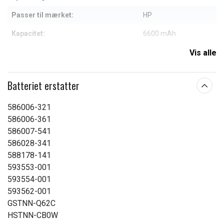
Passer til mærket:
HP
Kapacitet:
6600 mAh
Vis alle
Læs om betydningen af egenskaberne
Batteriet erstatter
586006-321
586006-361
586007-541
586028-341
588178-141
593553-001
593554-001
593562-001
GSTNN-Q62C
HSTNN-CB0W