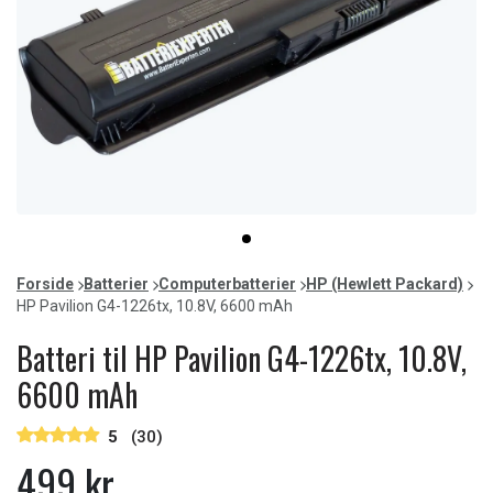
Item
item
1
0
of
Forside
Batterier
Computerbatterier
HP (Hewlett Packard)
1
HP Pavilion G4-1226tx, 10.8V, 6600 mAh
Batteri til HP Pavilion G4-1226tx, 10.8V,
6600 mAh
5
(30)
499 kr.