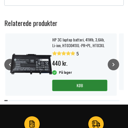
Relaterede produkter
HP 3C laptop batteri, 41Wh, 3,6Ah,
Li-ion, HT03041XL-PR+PL, HT03XL
5
440 kr.
På lager
KØB
Item
1
of
4