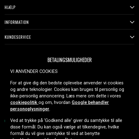
HJÆLP
INFORMATION
KUNDESERVICE
BETALINGSMULIGHEDER
VI ANVENDER COOKIES
For at give dig den bedste oplevelse anvender vi cookies
LEVERINGSMULIGHEDER
og andre teknologier. Cookies kan bruges til personlig og
ikke-personlig annoncering. Læs mere om dette i vores
cookiepolitik
og om, hvordan
Google behandler
personoplysninger
.
Ved at trykke på 'Godkend alle' giver du samtykke til alle
disse formål. Du kan også vælge at tilkendegive, hvilke
formål du vil give samtykke til ved at benytte
Copyright © 2026, Spares Nordic AB