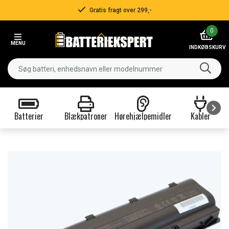
Gratis fragt over 299,-
Item
0
3
MENU
of
INDKØBSKURV
3
Batterier
Blækpatroner
Hørehjælpemidler
Kabler
Item
1
of
9