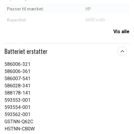
Passer til mærket:
HP
Kapacitet:
6600 mAh
Vis alle
Læs om betydningen af egenskaberne
Batteriet erstatter
586006-321
586006-361
586007-541
586028-341
588178-141
593553-001
593554-001
593562-001
GSTNN-Q62C
HSTNN-CB0W