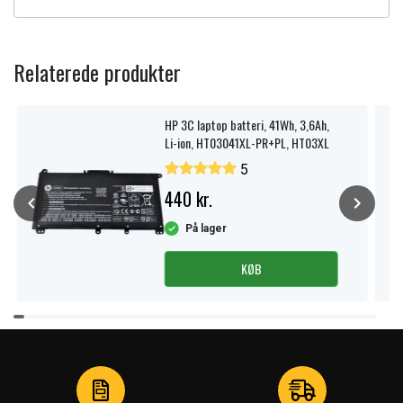
Relaterede produkter
HP 3C laptop batteri, 41Wh, 3,6Ah,
Li-ion, HT03041XL-PR+PL, HT03XL
5
440 kr.
På lager
KØB
Item
1
of
3