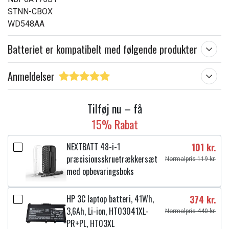
STNN-CBOX
WD548AA
Batteriet er kompatibelt med følgende produkter
Anmeldelser
Tilføj nu – få
15% Rabat
NEXTBATT 48-i-1
101 kr.
præcisionsskruetrækkersæt
Normalpris 119 kr.
med opbevaringsboks
HP 3C laptop batteri, 41Wh,
374 kr.
3,6Ah, Li-ion, HT03041XL-
Normalpris 440 kr.
PR+PL, HT03XL