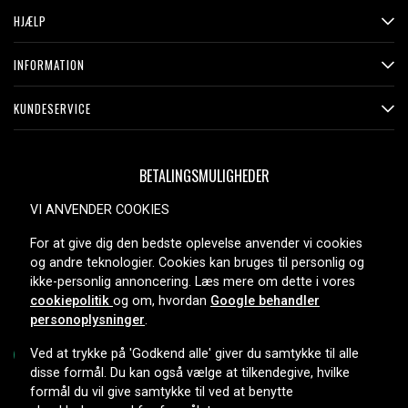
HJÆLP
INFORMATION
KUNDESERVICE
BETALINGSMULIGHEDER
VI ANVENDER COOKIES
For at give dig den bedste oplevelse anvender vi cookies
LEVERINGSMULIGHEDER
og andre teknologier. Cookies kan bruges til personlig og
ikke-personlig annoncering. Læs mere om dette i vores
cookiepolitik
og om, hvordan
Google behandler
personoplysninger
.
Ved at trykke på 'Godkend alle' giver du samtykke til alle
disse formål. Du kan også vælge at tilkendegive, hvilke
formål du vil give samtykke til ved at benytte
Copyright © 2026, Spares Nordic AB