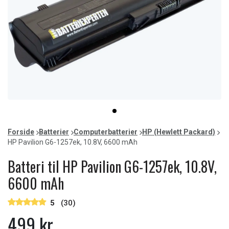
Item
item
1
0
of
Forside
Batterier
Computerbatterier
HP (Hewlett Packard)
1
HP Pavilion G6-1257ek, 10.8V, 6600 mAh
Batteri til HP Pavilion G6-1257ek, 10.8V,
6600 mAh
5
(30)
499 kr.