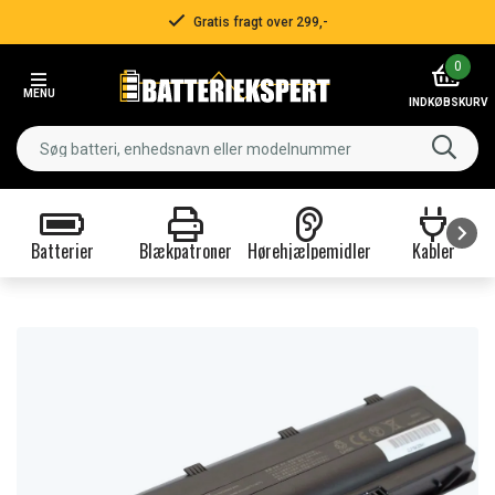
Gratis fragt over 299,-
Item
0
2
MENU
of
INDKØBSKURV
3
Batterier
Blækpatroner
Hørehjælpemidler
Kabler
Item
1
of
9