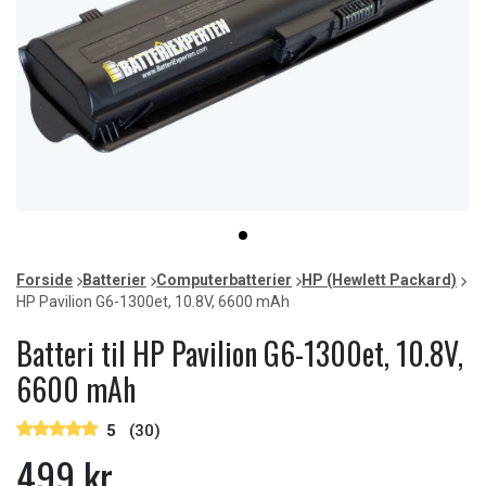
Item
item
1
0
of
Forside
Batterier
Computerbatterier
HP (Hewlett Packard)
1
HP Pavilion G6-1300et, 10.8V, 6600 mAh
Batteri til HP Pavilion G6-1300et, 10.8V,
6600 mAh
5
(30)
499 kr.