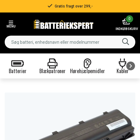
Gratis fragt over 299,-
Item
0
3
MENU
of
INDKØBSKURV
3
Batterier
Blækpatroner
Hørehjælpemidler
Kabler
Item
1
of
9