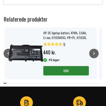
Relaterede produkter
HP 3C laptop batteri, 41Wh, 3,6Ah,
Li-ion, HT03041XL-PR+PL, HT03XL
5
440 kr.
På lager
KØB
Item
1
of
3