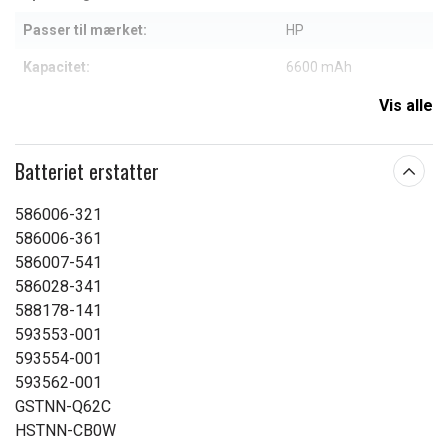
Passer til mærket:
HP
Kapacitet:
6600 mAh
Vis alle
Læs om betydningen af egenskaberne
Batteriet erstatter
586006-321
586006-361
586007-541
586028-341
588178-141
593553-001
593554-001
593562-001
GSTNN-Q62C
HSTNN-CB0W