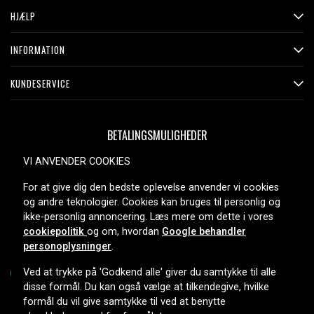
HJÆLP
INFORMATION
KUNDESERVICE
BETALINGSMULIGHEDER
VI ANVENDER COOKIES
For at give dig den bedste oplevelse anvender vi cookies
LEVERINGSMULIGHEDER
og andre teknologier. Cookies kan bruges til personlig og
ikke-personlig annoncering. Læs mere om dette i vores
cookiepolitik
og om, hvordan
Google behandler
personoplysninger
.
Ved at trykke på 'Godkend alle' giver du samtykke til alle
disse formål. Du kan også vælge at tilkendegive, hvilke
formål du vil give samtykke til ved at benytte
Copyright © 2026, Spares Nordic AB