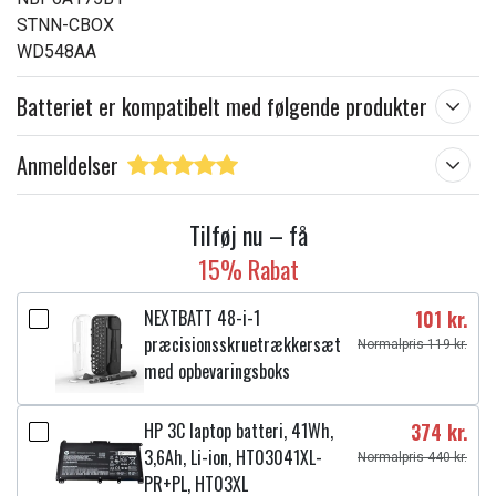
STNN-CBOX
WD548AA
Batteriet er kompatibelt med følgende produkter
Anmeldelser
Tilføj nu – få
15% Rabat
NEXTBATT 48-i-1
101 kr.
præcisionsskruetrækkersæt
Normalpris 119 kr.
med opbevaringsboks
HP 3C laptop batteri, 41Wh,
374 kr.
3,6Ah, Li-ion, HT03041XL-
Normalpris 440 kr.
PR+PL, HT03XL