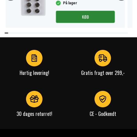
På lager
KØB
Item
1
of
4
Hurtig levering!
Gratis fragt over 299,-
30 dages returret!
CE - Godkendt