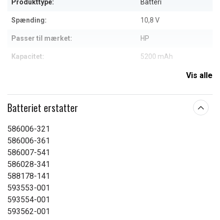
Produkttype:
Batteri
Spænding:
10,8 V
Passer til mærket:
HP
Kapacitet:
5200 mAh
Vis alle
Læs om betydningen af egenskaberne
Batteriet erstatter
586006-321
586006-361
586007-541
586028-341
588178-141
593553-001
593554-001
593562-001