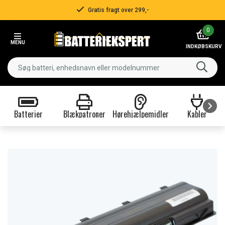
Gratis fragt over 299,-
Item
0
2
MENU
of
INDKØBSKURV
3
Batterier
Blækpatroner
Hørehjælpemidler
Kabler
Item
1
of
9