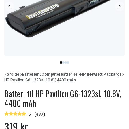
Item
item
item
item
item
1
0
1
2
3
of
Forside
Batterier
Computerbatterier
HP (Hewlett Packard)
4
HP Pavilion G6-1323sl, 10.8V, 4400 mAh
Batteri til HP Pavilion G6-1323sl, 10.8V,
4400 mAh
5
(437)
319 kr.