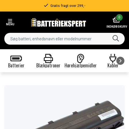
Gratis fragt over 299,-
Item
0
2
MENU
of
INDKØBSKURV
3
Batterier
Blækpatroner
Hørehjælpemidler
Kabler
Item
1
of
9