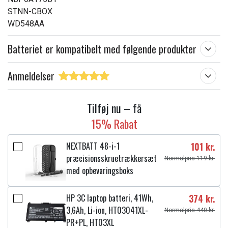
STNN-CBOX
WD548AA
Batteriet er kompatibelt med følgende produkter
Anmeldelser
Tilføj nu – få
15% Rabat
NEXTBATT 48-i-1
101 kr.
præcisionsskruetrækkersæt
Normalpris 119 kr.
med opbevaringsboks
HP 3C laptop batteri, 41Wh,
374 kr.
3,6Ah, Li-ion, HT03041XL-
Normalpris 440 kr.
PR+PL, HT03XL