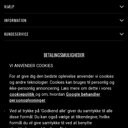
HJÆLP
INFORMATION
KUNDESERVICE
BETALINGSMULIGHEDER
VI ANVENDER COOKIES
For at give dig den bedste oplevelse anvender vi cookies
LEVERINGSMULIGHEDER
og andre teknologier. Cookies kan bruges til personlig og
ikke-personlig annoncering. Læs mere om dette i vores
cookiepolitik
og om, hvordan
Google behandler
personoplysninger
.
Ved at trykke på 'Godkend alle' giver du samtykke til alle
disse formål. Du kan også vælge at tilkendegive, hvilke
formål du vil give samtykke til ved at benytte
Copyright © 2026, Spares Nordic AB