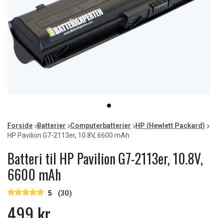
Item
item
1
0
of
Forside
Batterier
Computerbatterier
HP (Hewlett Packard)
1
HP Pavilion G7-2113er, 10.8V, 6600 mAh
Batteri til HP Pavilion G7-2113er, 10.8V,
6600 mAh
5
(30)
499 kr.