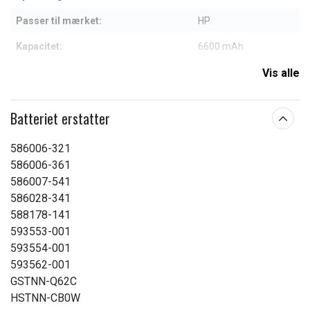
Passer til mærket:
HP
Kapacitet:
6600 mAh
Vis alle
Læs om betydningen af egenskaberne
Batteriet erstatter
586006-321
586006-361
586007-541
586028-341
588178-141
593553-001
593554-001
593562-001
GSTNN-Q62C
HSTNN-CB0W