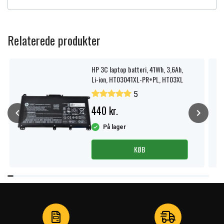
Relaterede produkter
HP 3C laptop batteri, 41Wh, 3,6Ah,
Li-ion, HT03041XL-PR+PL, HT03XL
5
440 kr.
På lager
KØB
Item
1
of
3