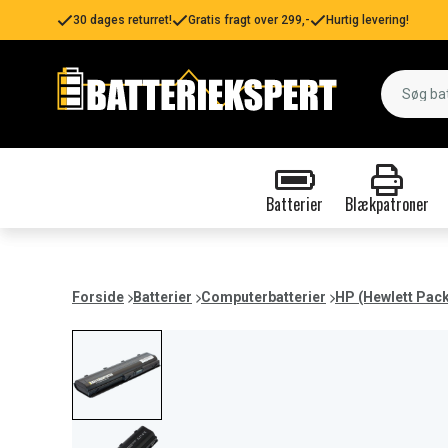
30 dages returret!
Gratis fragt over 299,-
Hurtig levering!
Batterier
Blækpatroner
Forside
Batterier
Computerbatterier
HP (Hewlett Pac