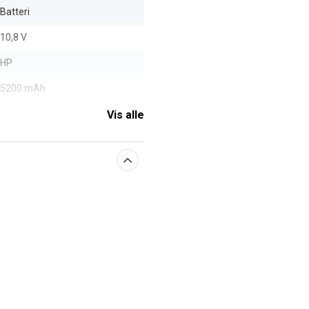
Batteri
10,8 V
HP
5200 mAh
Vis alle
aberne