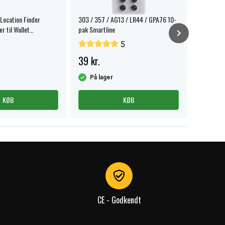
 Location Finder
303 / 357 / AG13 / LR44 / GPA76 10-
Aqiila Ta
r til Wallet
pak Smartline
tracker 1
ort
5
39 kr.
159 kr.
På lager
På la
KØB
KØB
CE - Godkendt