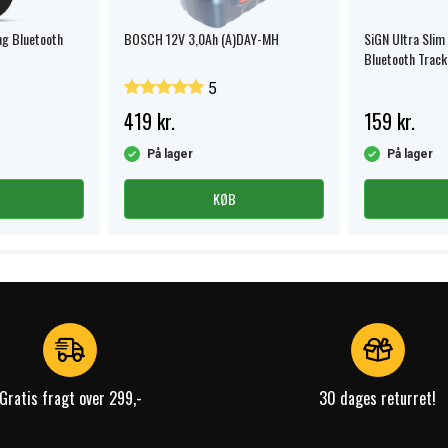
ng Bluetooth
BOSCH 12V 3,0Ah (A)DAY-MH
SiGN Ultra Slim
Bluetooth Tracke
SmartCard – S
5
419 kr.
159 kr.
På lager
På lager
KØB
Gratis fragt over 299,-
30 dages returret!