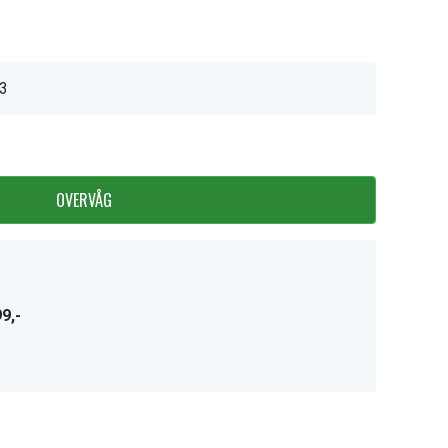
3
OVERVÅG
9,-