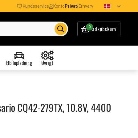
Kundeservice
Konto
Privat
Erhverv
/
0
Indkøbskurv
Elbilopladning
Øvrigt
esario CQ42-279TX, 10.8V, 4400