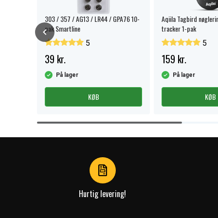
nder
303 / 357 / AG13 / LR44 / GPA76 10-
Aqiila Tagbird nøgleri
pak Smartline
tracker 1-pak
5
5
39 kr.
159 kr.
På lager
På lager
KØB
KØB
Item
1
of
4
Hurtig levering!