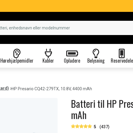
Hørehjælpemidler
Kabler
Opladere
Belysning
Reservedele
kard)
HP Presario CQ42-279TX, 10.8V, 4400 mAh
Batteri til HP Pr
mAh
5
(437)