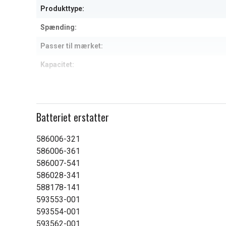
Produkttype:
Spænding:
Passer til mærket:
Kapacitet:
Læs om betydningen af egensk
Batteriet erstatter
586006-321
586006-361
586007-541
586028-341
588178-141
593553-001
593554-001
593562-001