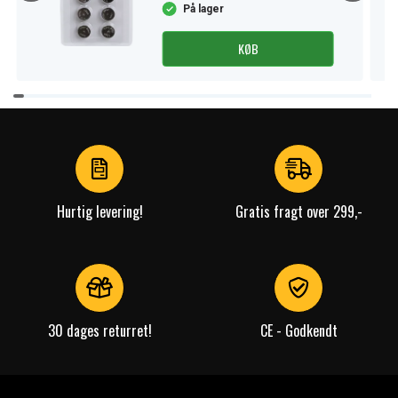
På lager
KØB
Item
1
of
4
Hurtig levering!
Gratis fragt over 299,-
30 dages returret!
CE - Godkendt