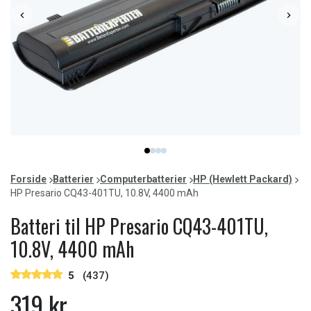
Item
item
item
item
item
1
0
1
2
3
of
Forside
Batterier
Computerbatterier
HP (Hewlett Packard)
4
HP Presario CQ43-401TU, 10.8V, 4400 mAh
Batteri til HP Presario CQ43-401TU,
10.8V, 4400 mAh
5
(437)
319 kr.