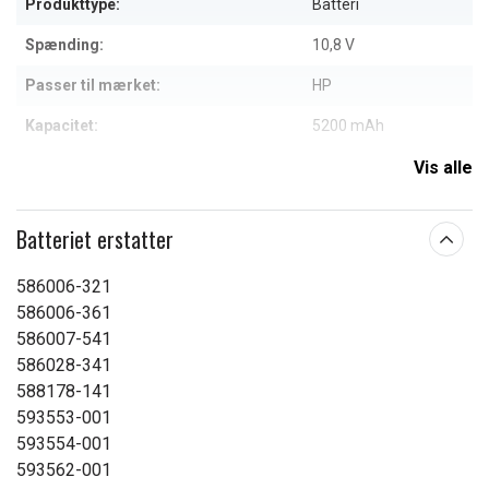
Produkttype:
Batteri
Spænding:
10,8 V
Passer til mærket:
HP
Kapacitet:
5200 mAh
Vis alle
Læs om betydningen af egenskaberne
Batteriet erstatter
586006-321
586006-361
586007-541
586028-341
588178-141
593553-001
593554-001
593562-001