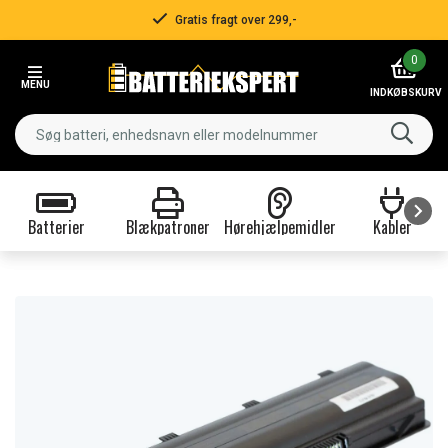
Gratis fragt over 299,-
Item
0
2
MENU
of
INDKØBSKURV
3
Batterier
Blækpatroner
Hørehjælpemidler
Kabler
Item
1
of
9