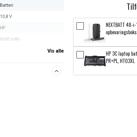
Til
Batteri
10,8 V
NEXTBATT 48-i-
HP
opbevaringsboks
6600 mAh
Vis alle
HP 3C laptop bat
aberne
PR+PL, HT03XL