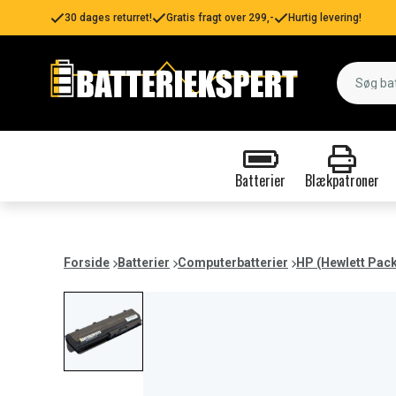
30 dages returret!
Gratis fragt over 299,-
Hurtig levering!
Batterier
Blækpatroner
Forside
Batterier
Computerbatterier
HP (Hewlett Pac