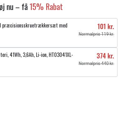
føj nu – få
15% Rabat
1 præcisionsskruetrækkersæt med
101 kr.
Normalpris 119 kr.
teri, 41Wh, 3,6Ah, Li-ion, HT03041XL-
374 kr.
Normalpris 440 kr.