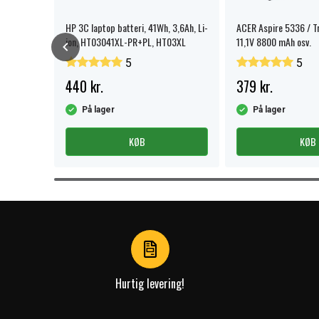
HP 3C laptop batteri, 41Wh, 3,6Ah, Li-
ACER Aspire 5336 / T
ion, HT03041XL-PR+PL, HT03XL
11,1V 8800 mAh osv.
5
5
440 kr.
379 kr.
På lager
På lager
KØB
KØB
Item
1
of
3
Hurtig levering!