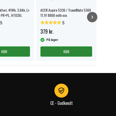
tteri, 41Wh, 3,6Ah, Li-
ACER Aspire 5336 / TravelMate 5360
Compaq 3
L-PR+PL, HT03XL
11,1V 8800 mAh osv.
5
5
379 kr.
279 kr.
På lager
På la
KØB
KØB
CE - Godkendt