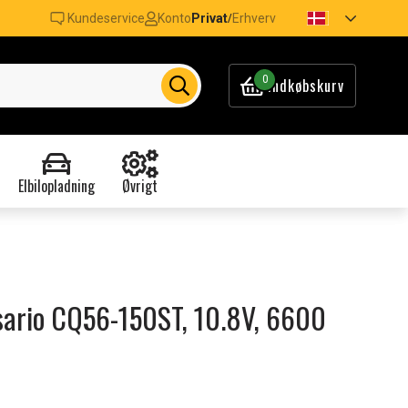
Kundeservice
Konto
Privat
Erhverv
/
0
Indkøbskurv
Elbilopladning
Øvrigt
esario CQ56-150ST, 10.8V, 6600