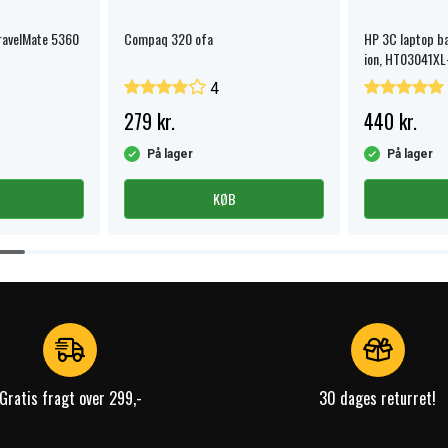
ravelMate 5360
Compaq 320 ofa
HP 3C laptop ba
ion, HT03041X
4
279 kr.
440 kr.
På lager
På lager
KØB
Gratis fragt over 299,-
30 dages returret!