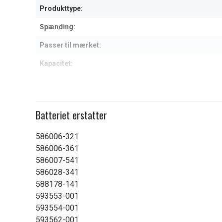
Produkttype:
Spænding:
Passer til mærket:
Kapacitet:
Læs om betydningen af egensk
Batteriet erstatter
586006-321
586006-361
586007-541
586028-341
588178-141
593553-001
593554-001
593562-001