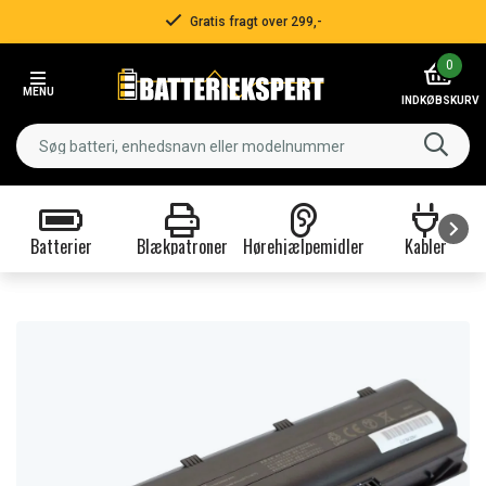
Gratis fragt over 299,-
Item
0
2
MENU
of
INDKØBSKURV
3
Batterier
Blækpatroner
Hørehjælpemidler
Kabler
Item
1
of
9