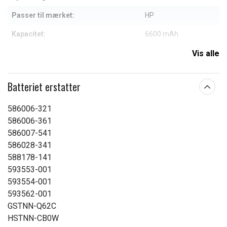
Passer til mærket:
HP
Kapacitet:
6600 mAh
Vis alle
Læs om betydningen af egenskaberne
Batteriet erstatter
586006-321
586006-361
586007-541
586028-341
588178-141
593553-001
593554-001
593562-001
GSTNN-Q62C
HSTNN-CB0W