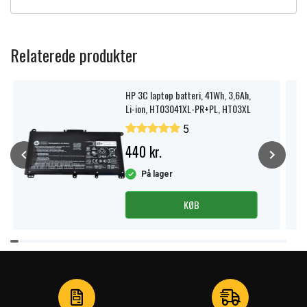
Relaterede produkter
HP 3C laptop batteri, 41Wh, 3,6Ah,
Li-ion, HT03041XL-PR+PL, HT03XL
5
440 kr.
På lager
KØB
Item
1
of
3