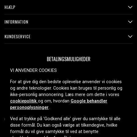
HJÆLP
INFORMATION
KUNDESERVICE
BETALINGSMULIGHEDER
VI ANVENDER COOKIES
For at give dig den bedste oplevelse anvender vi cookies
LEVERINGSMULIGHEDER
og andre teknologier. Cookies kan bruges til personlig og
ikke-personlig annoncering. Læs mere om dette i vores
cookiepolitik
og om, hvordan
Google behandler
personoplysninger
.
Ved at trykke på 'Godkend alle' giver du samtykke til alle
disse formål. Du kan også vælge at tilkendegive, hvilke
formål du vil give samtykke til ved at benytte
Copyright © 2026, Spares Nordic AB