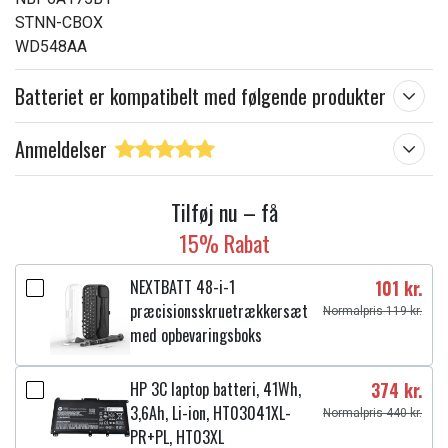
STNN-CBOX
WD548AA
Batteriet er kompatibelt med følgende produkter
Anmeldelser
Tilføj nu – få
15% Rabat
NEXTBATT 48-i-1
101 kr.
præcisionsskruetrækkersæt
Normalpris 119 kr.
med opbevaringsboks
HP 3C laptop batteri, 41Wh,
374 kr.
3,6Ah, Li-ion, HT03041XL-
Normalpris 440 kr.
PR+PL, HT03XL