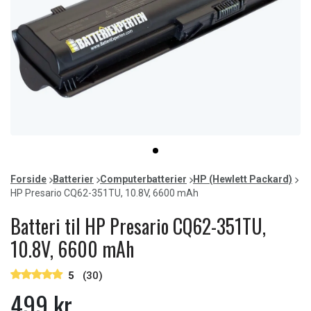
Item
item
1
0
of
Forside
Batterier
Computerbatterier
HP (Hewlett Packard)
1
HP Presario CQ62-351TU, 10.8V, 6600 mAh
Batteri til HP Presario CQ62-351TU,
10.8V, 6600 mAh
5
(30)
499 kr.