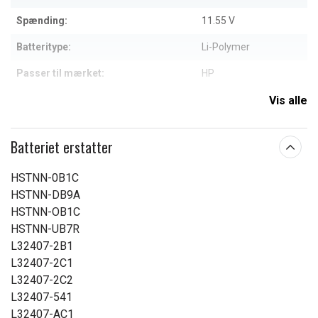
Spænding:
11.55 V
Batteritype:
Li-Polymer
Passer til mærket:
HP
Kapacitet:
3800 mAh
Vis alle
Læs om betydningen af egenskaberne
Batteriet erstatter
HSTNN-0B1C
HSTNN-DB9A
HSTNN-OB1C
HSTNN-UB7R
L32407-2B1
L32407-2C1
L32407-2C2
L32407-541
L32407-AC1