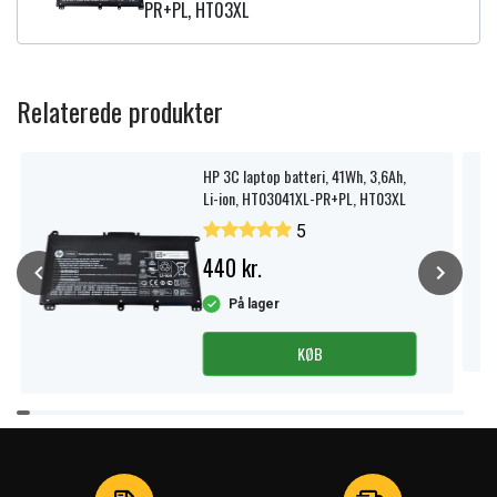
PR+PL, HT03XL
Relaterede produkter
HP 3C laptop batteri, 41Wh, 3,6Ah,
Li-ion, HT03041XL-PR+PL, HT03XL
5
440 kr.
På lager
KØB
Item
1
of
4