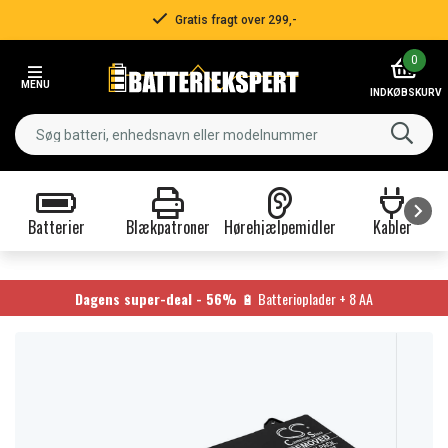
Gratis fragt over 299,-
Item
0
2
MENU
of
INDKØBSKURV
3
Batterier
Blækpatroner
Hørehjælpemidler
Kabler
Item
1
of
Dagens super-deal - 56%
🔋 Batterioplader + 8 AA
9