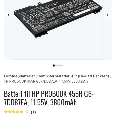
Item
item
item
item
item
item
1
0
1
2
3
4
of
Forside
Batterier
Computerbatterier
HP (Hewlett Packard)
5
HP PROBOOK 455R G6-7DD87EA, 11.55V, 3800mAh
Batteri til HP PROBOOK 455R G6-
7DD87EA, 11.55V, 3800mAh
5
(1)