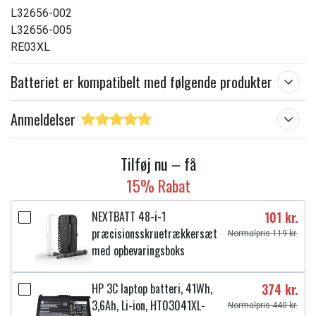
L32656-002
L32656-005
RE03XL
Batteriet er kompatibelt med følgende produkter
Anmeldelser
Tilføj nu – få
15% Rabat
NEXTBATT 48-i-1
101 kr.
præcisionsskruetrækkersæt
Normalpris 119 kr.
med opbevaringsboks
HP 3C laptop batteri, 41Wh,
374 kr.
3,6Ah, Li-ion, HT03041XL-
Normalpris 440 kr.