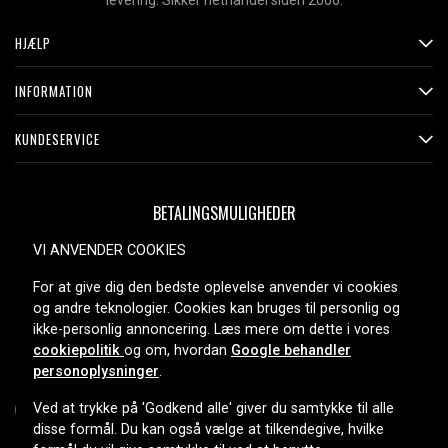
levering. Sikker nethandel siden 2006.
HJÆLP
INFORMATION
KUNDESERVICE
BETALINGSMULIGHEDER
VI ANVENDER COOKIES
For at give dig den bedste oplevelse anvender vi cookies
LEVERINGSMULIGHEDER
og andre teknologier. Cookies kan bruges til personlig og
ikke-personlig annoncering. Læs mere om dette i vores
cookiepolitik
og om, hvordan
Google behandler
personoplysninger
.
Ved at trykke på 'Godkend alle' giver du samtykke til alle
disse formål. Du kan også vælge at tilkendegive, hvilke