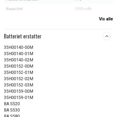
Kapacitet:
1500 mAh
Vis alle
Læs om betydningen af egenskaberne
Batteriet erstatter
35H00140-00M
35H00140-01M
35H00140-02M
35H00152-00M
35H00152-01M
35H00152-02M
35H00152-03M
35H00159-00M
35H00159-01M
BA S520
BA S530
BA S580