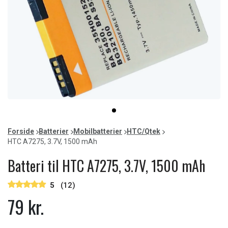
Item
item
1
0
of
Forside
Batterier
Mobilbatterier
HTC/Qtek
1
HTC A7275, 3.7V, 1500 mAh
Batteri til HTC A7275, 3.7V, 1500 mAh
5
(12)
79 kr.