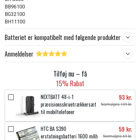
BB96100
BG32100
BH11100
Batteriet er kompatibelt med følgende produkter
Anmeldelser
Tilføj nu – få
15% Rabat
NEXTBATT 48-i-1
93 kr.
præcisionsskruetrækkersæt
Normalpris 109 kr.
til mobiltelefoner
HTC BA S390
59 kr.
erstatningsbatteri 1600 mAh
Normalpris 69 kr.