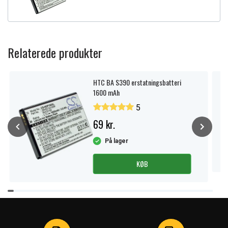
Relaterede produkter
HTC BA S390 erstatningsbatteri
1600 mAh
5
69 kr.
På lager
KØB
Item
1
of
4