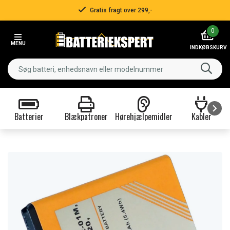
Gratis fragt over 299,-
Item
0
2
MENU
of
INDKØBSKURV
3
Batterier
Blækpatroner
Hørehjælpemidler
Kabler
Item
1
of
9