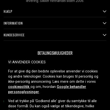
levering. Sikker nethandel siden 2006.
HJÆLP
INFORMATION
KUNDESERVICE
BETALINGSMULIGHEDER
VI ANVENDER COOKIES
For at give dig den bedste oplevelse anvender vi cookies
LEVERINGSMULIGHEDER
og andre teknologier. Cookies kan bruges til personlig og
ikke-personlig annoncering. Læs mere om dette i vores
cookiepolitik
og om, hvordan
Google behandler
personoplysninger
.
Ved at trykke på 'Godkend alle' giver du samtykke til alle
disse formål. Du kan også vælge at tilkendegive, hvilke