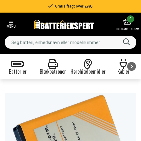
Gratis fragt over 299,-
Item
0
2
MENU
of
INDKØBSKURV
3
Batterier
Blækpatroner
Hørehjælpemidler
Kabler
Item
1
of
9