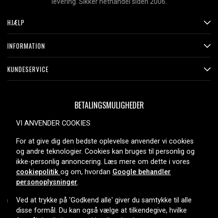
levering. Sikker nethandel siden 2006.
HJÆLP
INFORMATION
KUNDESERVICE
BETALINGSMULIGHEDER
VI ANVENDER COOKIES
For at give dig den bedste oplevelse anvender vi cookies
LEVERINGSMULIGHEDER
og andre teknologier. Cookies kan bruges til personlig og
ikke-personlig annoncering. Læs mere om dette i vores
cookiepolitik
og om, hvordan
Google behandler
personoplysninger
.
Ved at trykke på 'Godkend alle' giver du samtykke til alle
disse formål. Du kan også vælge at tilkendegive, hvilke