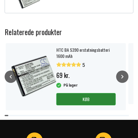
Relaterede produkter
HTC BA S390 erstatningsbatteri
1600 mAh
5
69 kr.
På lager
KØB
Item
1
of
4