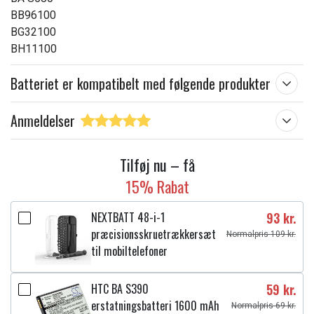
BB96100
BG32100
BH11100
Batteriet er kompatibelt med følgende produkter
Anmeldelser
Tilføj nu – få
15% Rabat
NEXTBATT 48-i-1
93 kr.
præcisionsskruetrækkersæt
Normalpris 109 kr.
til mobiltelefoner
HTC BA S390
59 kr.
erstatningsbatteri 1600 mAh
Normalpris 69 kr.