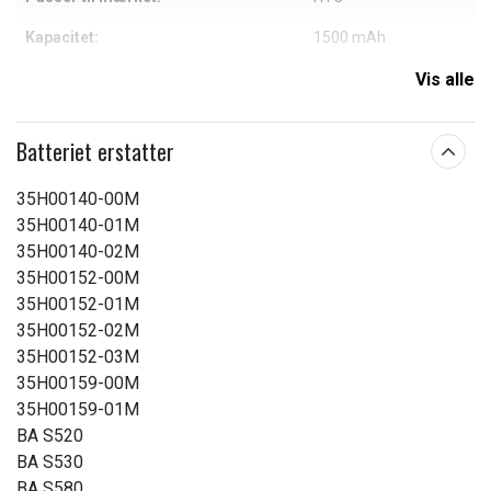
Kapacitet:
1500 mAh
Vis alle
Læs om betydningen af egenskaberne
Batteriet erstatter
35H00140-00M
35H00140-01M
35H00140-02M
35H00152-00M
35H00152-01M
35H00152-02M
35H00152-03M
35H00159-00M
35H00159-01M
BA S520
BA S530
BA S580