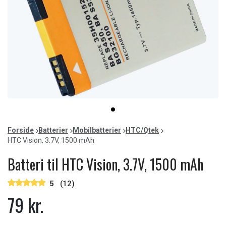
Item
item
1
0
of
Forside
Batterier
Mobilbatterier
HTC/Qtek
1
HTC Vision, 3.7V, 1500 mAh
Batteri til HTC Vision, 3.7V, 1500 mAh
5
(12)
79 kr.