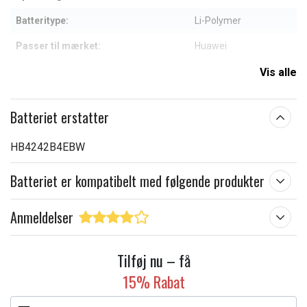
Batteritype:
Li-Polymer
Passer til mærket:
Huawei
Kapacitet:
3000 mAh
Vis alle
Læs om betydningen af egenskaberne
Batteriet erstatter
HB4242B4EBW
Batteriet er kompatibelt med følgende produkter
Anmeldelser
Tilføj nu – få
15% Rabat