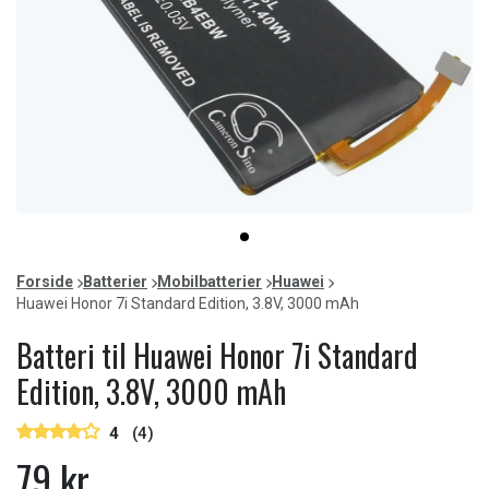
Item
item
1
0
of
Forside
Batterier
Mobilbatterier
Huawei
1
Huawei Honor 7i Standard Edition, 3.8V, 3000 mAh
Batteri til Huawei Honor 7i Standard
Edition, 3.8V, 3000 mAh
4
(4)
79 kr.