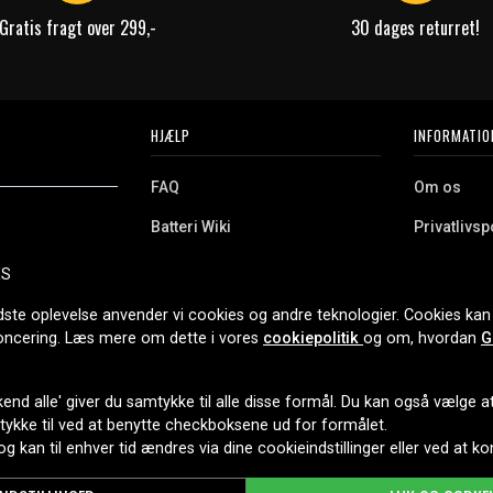
Gratis fragt over 299,-
30 dages returret!
HJÆLP
INFORMATIO
FAQ
Om os
Batteri Wiki
Privatlivspo
Retur
Købsvilkår
ES
e. Vi tilbyder et
Erhvervskunde
Cookies
oldning og meget
dste oplevelse anvender vi cookies og andre teknologier. Cookies kan 
r nethandel siden
noncering. Læs mere om dette i vores
cookiepolitik
og om, hvordan
G
end alle' giver du samtykke til alle disse formål. Du kan også vælge at 
LEVERINGSMULIGHEDER
mtykke til ved at benytte checkboksene ud for formålet.
 og kan til enhver tid ændres via dine cookieindstillinger eller ved at k