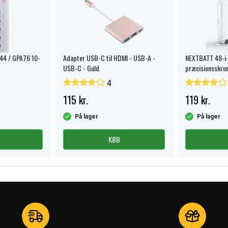
R44 / GPA76 10-
Adapter USB-C til HDMI - USB-A -
NEXTBATT 48-i-
USB-C - Guld
præcisionsskru
opbevaringsbok
4
115 kr.
119 kr.
På lager
På lager
KØB