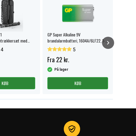
1
GP Super Alkaline 9V
303 / 357
etrækkersæt med
brandalarmbatteri, 1604A/6LF22, 1-
pak Smart
s
pak.
4
5
Fra 22 kr.
39 kr.
På lager
På la
KØB
KØB