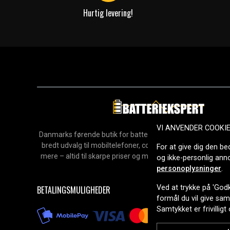
Hurtig levering!
VI ANVENDER COOKI
Danmarks førende butik for batterier, opladere og reservedel
bredt udvalg til mobiltelefoner, computere, værktøj, hush
For at give dig den be
mere – altid til skarpe priser og med hurtig levering. Sikke
og ikke-personlig an
2006.
personoplysninger
.
Ved at trykke på 'Godk
BETALINGSMULIGHEDER
formål du vil give sa
Samtykket er frivilligt