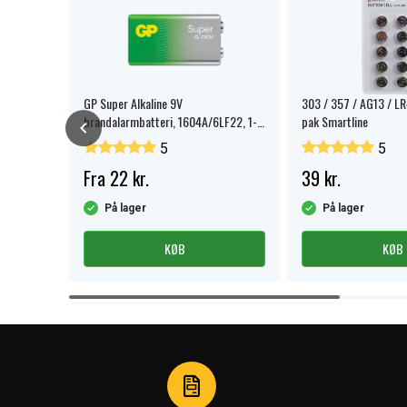
GP Super Alkaline 9V
303 / 357 / AG13 / L
t med
brandalarmbatteri, 1604A/6LF22, 1-
pak Smartline
pak.
5
5
Fra 22 kr.
39 kr.
På lager
På lager
KØB
KØB
Item
1
of
4