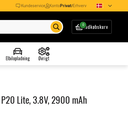
Kundeservice
Konto
Privat
Erhverv
/
0
Indkøbskurv
Elbilopladning
Øvrigt
i P20 Lite, 3.8V, 2900 mAh