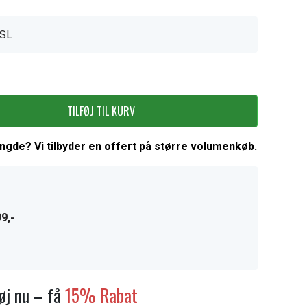
SL
TILFØJ TIL KURV
ængde? Vi tilbyder en offert på større volumenkøb.
9,-
føj nu – få
15% Rabat