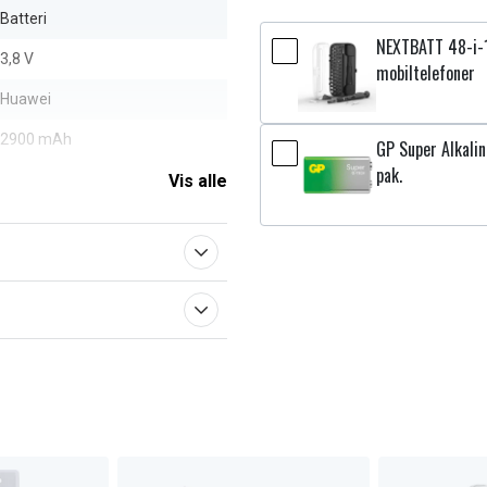
Batteri
NEXTBATT 48-i-1
3,8 V
mobiltelefoner
Huawei
2900 mAh
GP Super Alkali
pak.
Vis alle
aberne