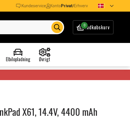
Kundeservice
Konto
Privat
Erhverv
/
0
Indkøbskurv
Elbilopladning
Øvrigt
hinkPad X61, 14.4V, 4400 mAh