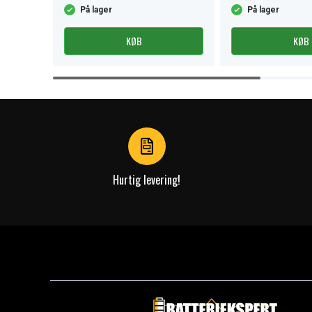
På lager
På lager
KØB
KØB
Item
1
of
4
Hurtig levering!