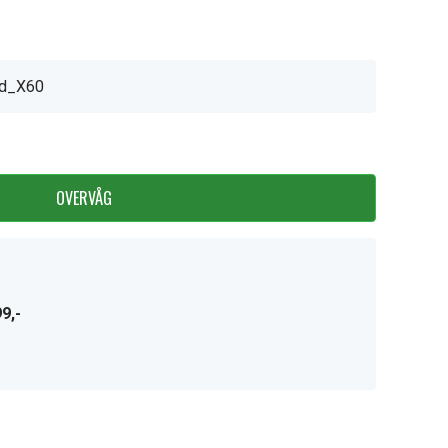
ad_X60
OVERVÅG
9,-