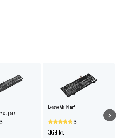
d
Lenovo Air 14 mfl.
Lenovo 2
YCD) ofa
5
5
369 kr.
329 kr