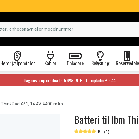
Hørehjælpemidler
Kabler
Opladere
Belysning
Reservedele
Dagens super-deal - 56%
🔋 Batterioplader + 8 AA
 ThinkPad X61, 14.4V, 4400 mAh
Batteri til Ibm T
5
(1)