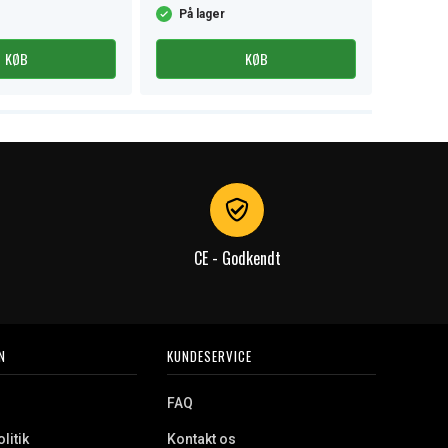
På lager
På la
KØB
KØB
CE - Godkendt
N
KUNDESERVICE
FAQ
litik
Kontakt os