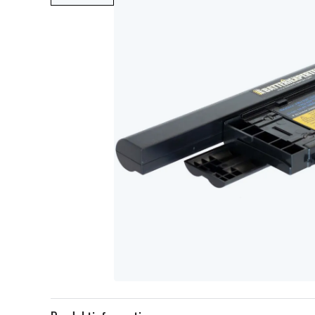
Item
1