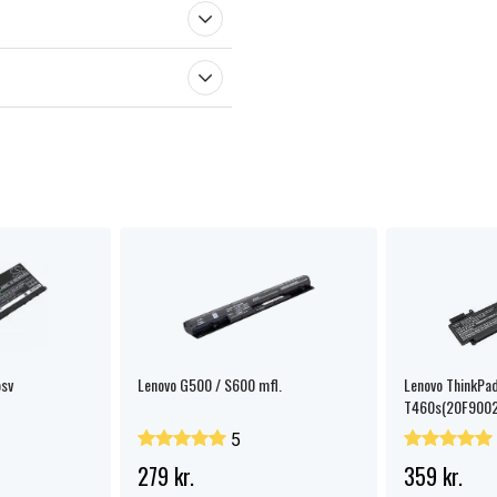
sv
Lenovo G500 / S600 mfl.
Lenovo ThinkPa
T460s(20F9002
5
279 kr.
359 kr.