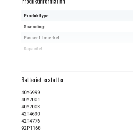
Produktinformation
of
1
Produkttype:
Spænding:
Passer til mærket:
Kapacitet:
Læs om betydningen af egensk
Batteriet erstatter
40Y6999
40Y7001
40Y7003
42T4630
42T4776
92P1168