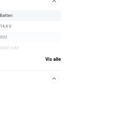
Batteri
14,4 V
IBM
4400 mAh
Vis alle
aberne