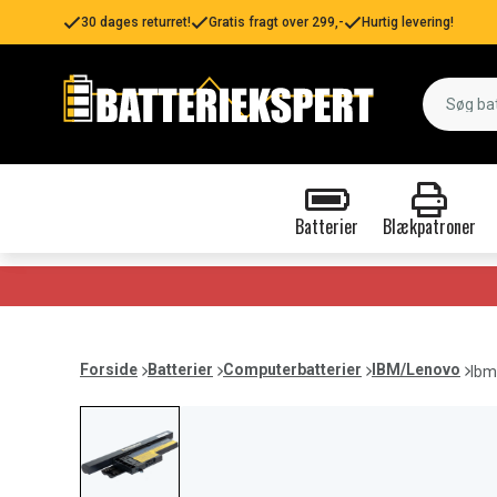
30 dages returret!
Gratis fragt over 299,-
Hurtig levering!
Batterier
Blækpatroner
Forside
Batterier
Computerbatterier
IBM/Lenovo
Ibm