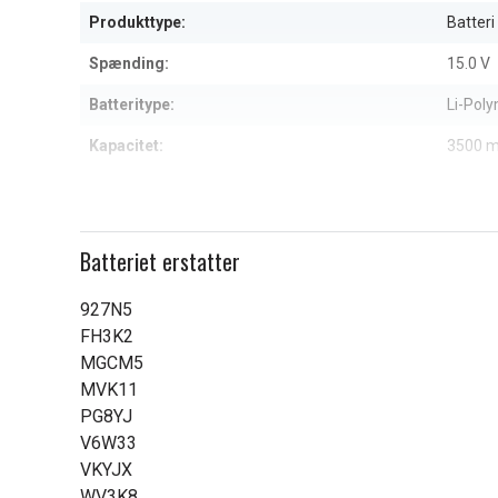
6
Produkttype:
Batteri
Spænding:
15.0 V
Batteritype:
Li-Pol
Kapacitet:
3500 
Læs om betydningen af egensk
Batteriet erstatter
927N5
FH3K2
MGCM5
MVK11
PG8YJ
V6W33
VKYJX
WV3K8