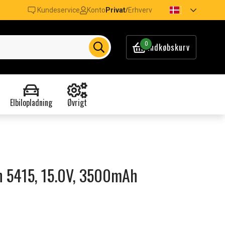
Kundeservice
Konto
Privat
Erhverv
/
0
Indkøbskurv
Elbilopladning
Øvrigt
ron 5415, 15.0V, 3500mAh