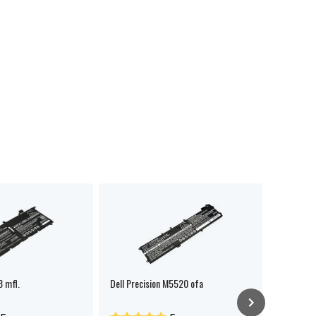
8 mfl.
Dell Precision M5520 ofa
Dell Lati