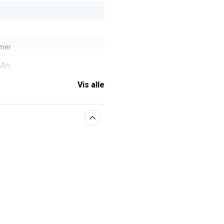
ymer
mAh
Vis alle
aberne