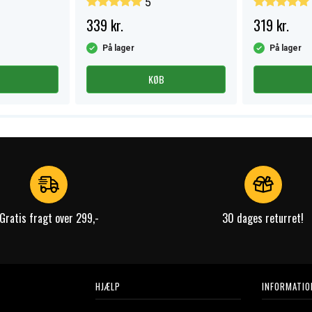
5
339 kr.
319 kr.
På lager
På lager
KØB
Gratis fragt over 299,-
30 dages returret!
HJÆLP
INFORMATIO