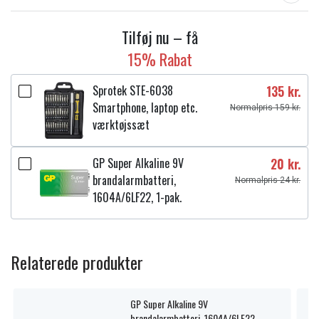
Tilføj nu – få
15% Rabat
Sprotek STE-6038
135 kr.
Smartphone, laptop etc.
Normalpris 159 kr.
værktøjssæt
GP Super Alkaline 9V
20 kr.
brandalarmbatteri,
Normalpris 24 kr.
1604A/6LF22, 1-pak.
Relaterede produkter
GP Super Alkaline 9V
brandalarmbatteri, 1604A/6LF22, 1-