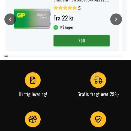
pak.
5
Fra 22 kr.
På lager
KØB
Item
1
of
4
Hurtig levering!
Gratis fragt over 299,-