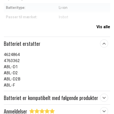
Batteritype:
Li-ion
Passer til mærket:
Irobot
Mål:
74.2 x 51 x 50.2 mm
Vis alle
Kapacitet:
3400 mAh
Batteriet erstatter
Læs om betydningen af egenskaberne
4624864
4763362
ABL-D1
ABL-D2
ABL-D2B
ABL-F
Batteriet er kompatibelt med følgende produkter
Anmeldelser