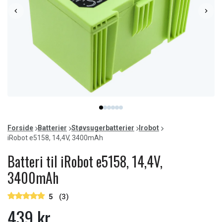
Item
item
item
item
item
item
item
1
0
1
2
3
4
5
of
Forside
Batterier
Støvsugerbatterier
Irobot
6
iRobot e5158, 14,4V, 3400mAh
Batteri til iRobot e5158, 14,4V,
3400mAh
5
(3)
439 kr.