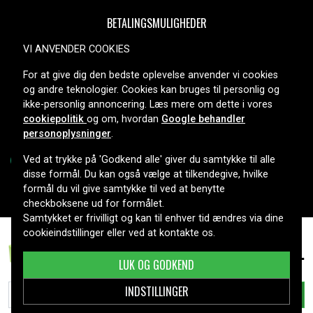
BETALINGSMULIGHEDER
VI ANVENDER COOKIES
For at give dig den bedste oplevelse anvender vi cookies
LEVERINGSMULIGHEDER
og andre teknologier. Cookies kan bruges til personlig og
ikke-personlig annoncering. Læs mere om dette i vores
cookiepolitik
og om, hvordan
Google behandler
personoplysninger
.
Ved at trykke på 'Godkend alle' giver du samtykke til alle
disse formål. Du kan også vælge at tilkendegive, hvilke
formål du vil give samtykke til ved at benytte
Copyright © 2026, Spares Nordic AB
checkboksene ud for formålet.
Samtykket er frivilligt og kan til enhver tid ændres via dine
cookieindstillinger eller ved at kontakte os.
439 kr.
iRobot e5158, 14,4V, 3400mAh
LUK OG GODKEND
INDSTILLINGER
TILFØJ TIL KURV