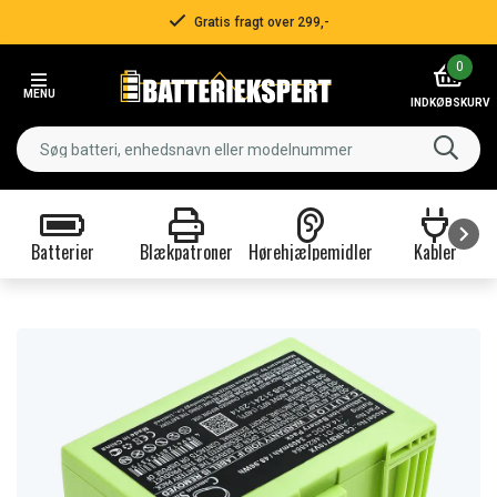
Gratis fragt over 299,-
Item
0
2
MENU
of
INDKØBSKURV
3
Batterier
Blækpatroner
Hørehjælpemidler
Kabler
Item
1
of
9