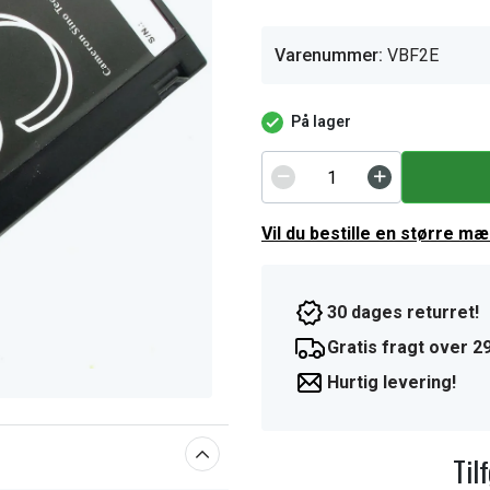
Varenummer:
VBF2E
På lager
Vil du bestille en større m
30 dages returret!
Gratis fragt over 29
Hurtig levering!
Til