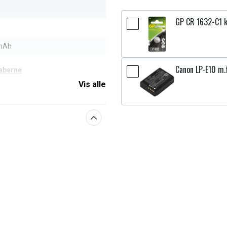
GP CR 1632-C1 k
mAh
Canon LP-E10 m.f
aberne
Vis alle