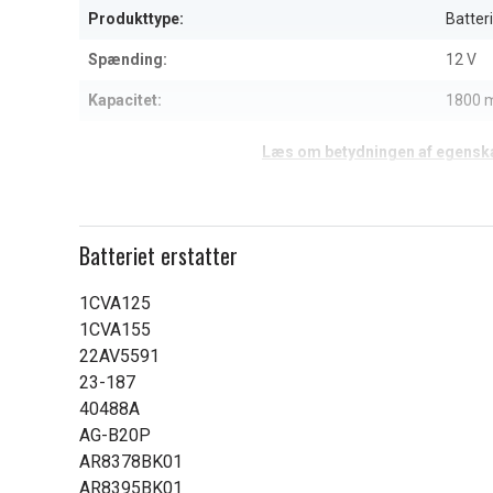
Produkttype:
Batteri
Spænding:
12 V
Kapacitet:
1800 
Læs om betydningen af egensk
Batteriet erstatter
1CVA125
1CVA155
22AV5591
23-187
40488A
AG-B20P
AR8378BK01
AR8395BK01