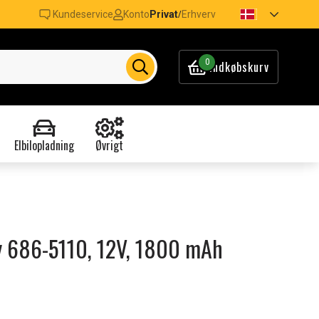
Kundeservice
Konto
Privat
Erhverv
/
0
Indkøbskurv
Elbilopladning
Øvrigt
ny 686-5110, 12V, 1800 mAh