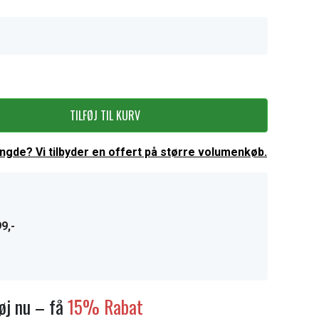
TILFØJ TIL KURV
ængde? Vi tilbyder en offert på større volumenkøb.
9,-
føj nu – få
15% Rabat