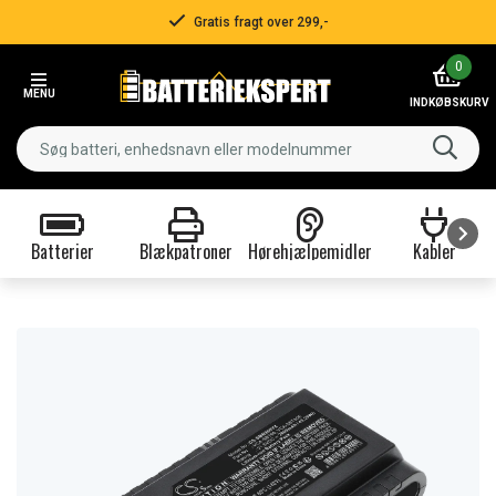
Gratis fragt over 299,-
Item
0
2
MENU
of
INDKØBSKURV
3
Batterier
Blækpatroner
Hørehjælpemidler
Kabler
Item
1
of
9