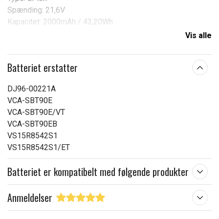
Spænding: 21,6V
Kapacitet: 2000mAh / 43,20Wh
Erstatter
:
Vis alle
Samsung
Batteriet erstatter
VCA-SBT90
VCA-SBT90E
DJ96-00221A
DJ96-00221A
VCA-SBT90E
Velegnet til
:
VCA-SBT90E/VT
VCA-SBT90EB
Samsung
VS15R8542S1
VS9000
VS15R8542S1/ET
VS20R9049S3/EU
Batteriet er kompatibelt med følgende produkter
VS20R9042S2/EU
VS20T7532T1/EU
Jet VS70
Anmeldelser
VS15T7032R1/SA
Jet 75 premium