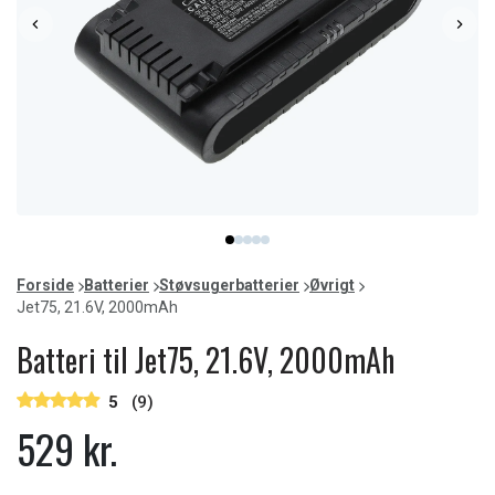
Item
item
item
item
item
item
1
0
1
2
3
4
of
Forside
Batterier
Støvsugerbatterier
Øvrigt
5
Jet75, 21.6V, 2000mAh
Batteri til Jet75, 21.6V, 2000mAh
5
(9)
529 kr.