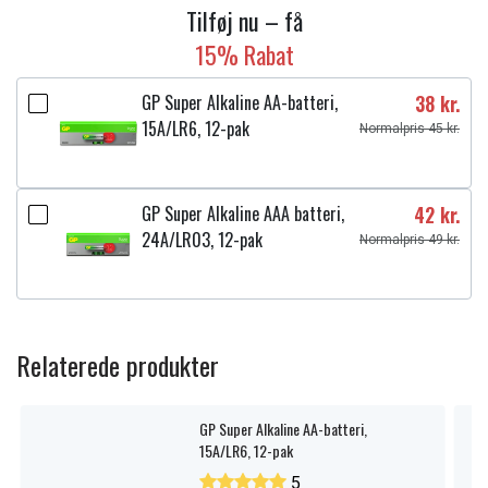
Tilføj nu – få
Jet90
15% Rabat
Jet75
Jet 75 premium VS20T7538T5/SH
GP Super Alkaline AA-batteri,
38 kr.
Jet 75 multi VS20T7534T1/SH
15A/LR6, 12-pak
VS20T7538T5/SH
Normalpris 45 kr.
VS20T7534T1/SH
VS20R9046T3/AA
Jet 75
GP Super Alkaline AAA batteri,
42 kr.
Jet 90
24A/LR03, 12-pak
Normalpris 49 kr.
VS20R90G6R3/EC
Jet 90 Elite
VS20T7562R5/EC
VS20T7536T5/E
Relaterede produkter
Spænding:
21.6 V
Kapacitet:
2000 mAh
GP Super Alkaline AA-batteri,
15A/LR6, 12-pak
Læs om betydningen af egenskaberne
5