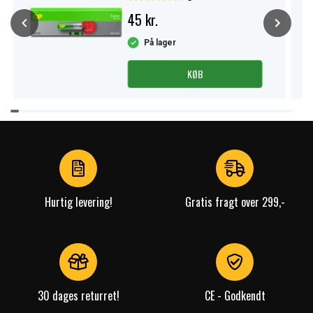
45 kr.
På lager
KØB
Item
1
of
4
Hurtig levering!
Gratis fragt over 299,-
30 dages returret!
CE - Godkendt