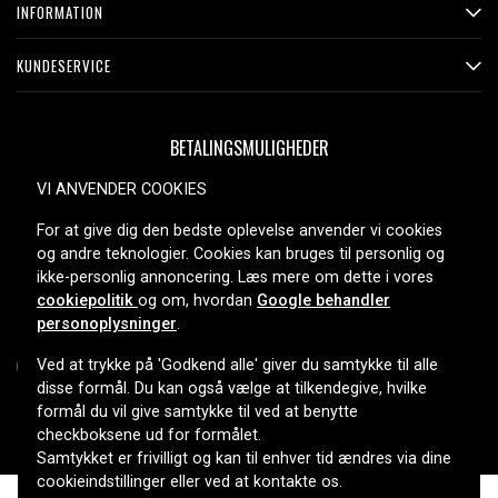
INFORMATION
KUNDESERVICE
BETALINGSMULIGHEDER
VI ANVENDER COOKIES
For at give dig den bedste oplevelse anvender vi cookies
LEVERINGSMULIGHEDER
og andre teknologier. Cookies kan bruges til personlig og
ikke-personlig annoncering. Læs mere om dette i vores
cookiepolitik
og om, hvordan
Google behandler
personoplysninger
.
Ved at trykke på 'Godkend alle' giver du samtykke til alle
disse formål. Du kan også vælge at tilkendegive, hvilke
formål du vil give samtykke til ved at benytte
Copyright © 2026, Spares Nordic AB
checkboksene ud for formålet.
Samtykket er frivilligt og kan til enhver tid ændres via dine
cookieindstillinger eller ved at kontakte os.