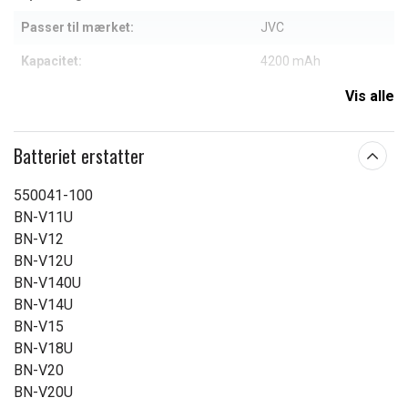
Passer til mærket:
JVC
Kapacitet:
4200 mAh
Vis alle
Læs om betydningen af egenskaberne
Batteriet erstatter
550041-100
BN-V11U
BN-V12
BN-V12U
BN-V140U
BN-V14U
BN-V15
BN-V18U
BN-V20
BN-V20U