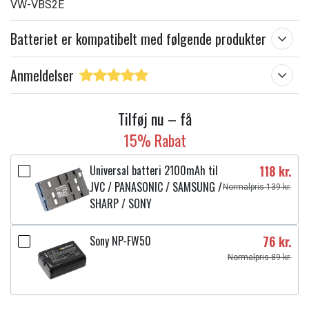
VW-VBS2E
Batteriet er kompatibelt med følgende produkter
Anmeldelser
Tilføj nu – få
15% Rabat
Universal batteri 2100mAh til
118 kr.
JVC / PANASONIC / SAMSUNG /
Normalpris 139 kr.
SHARP / SONY
Sony NP-FW50
76 kr.
Normalpris 89 kr.