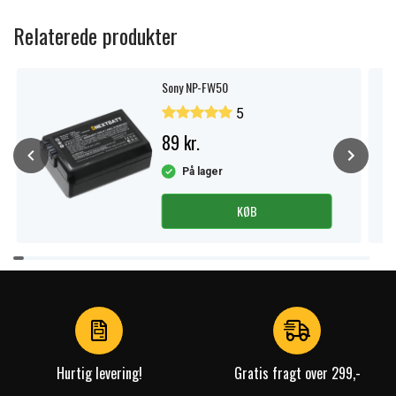
Relaterede produkter
Sony NP-FW50
5
89 kr.
På lager
KØB
Item
1
of
4
Hurtig levering!
Gratis fragt over 299,-