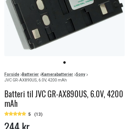
Item
item
1
0
of
Forside
Batterier
Kamerabatterier
Sony
1
JVC GR-AX890US, 6.0V, 4200 mAh
Batteri til JVC GR-AX890US, 6.0V, 4200
mAh
5
(13)
244 kr.