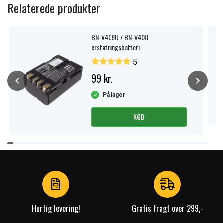
Relaterede produkter
BN-V408U / BN-V408
erstatningsbatteri
5
99 kr.
På lager
KØB
Item
1
of
4
Hurtig levering!
Gratis fragt over 299,-