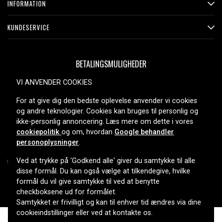
INFORMATION
KUNDESERVICE
BETALINGSMULIGHEDER
VI ANVENDER COOKIES
For at give dig den bedste oplevelse anvender vi cookies
LEVERINGSMULIGHEDER
og andre teknologier. Cookies kan bruges til personlig og
ikke-personlig annoncering. Læs mere om dette i vores
cookiepolitik
og om, hvordan
Google behandler
personoplysninger
.
Ved at trykke på 'Godkend alle' giver du samtykke til alle
disse formål. Du kan også vælge at tilkendegive, hvilke
formål du vil give samtykke til ved at benytte
Copyright © 2026, Spares Nordic AB
checkboksene ud for formålet.
Samtykket er frivilligt og kan til enhver tid ændres via dine
cookieindstillinger eller ved at kontakte os.