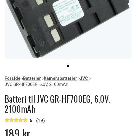
Item
item
1
0
of
Forside
Batterier
Kamerabatterier
JVC
1
JVC GR-HF700EG, 6,0V, 2100mAh
Batteri til JVC GR-HF700EG, 6,0V,
2100mAh
5
(19)
189 kr.