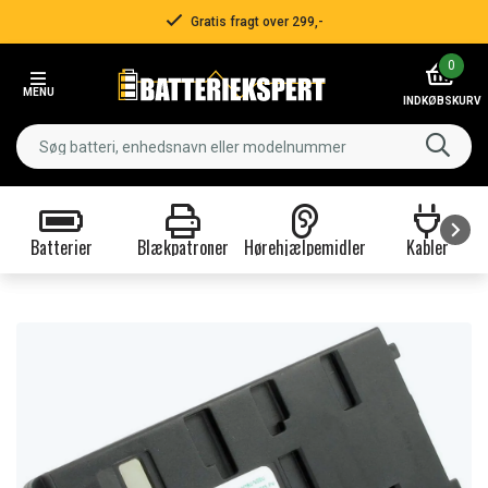
Gratis fragt over 299,-
Item
0
2
MENU
of
INDKØBSKURV
3
Batterier
Blækpatroner
Hørehjælpemidler
Kabler
Item
1
of
9