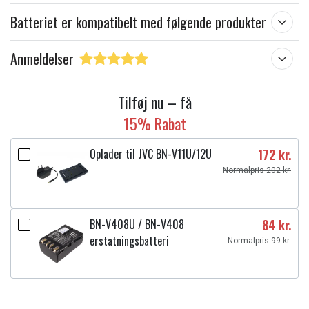
Batteriet er kompatibelt med følgende produkter
Anmeldelser
Tilføj nu – få
15% Rabat
Oplader til JVC BN-V11U/12U
172 kr.
Normalpris 202 kr.
BN-V408U / BN-V408
84 kr.
erstatningsbatteri
Normalpris 99 kr.