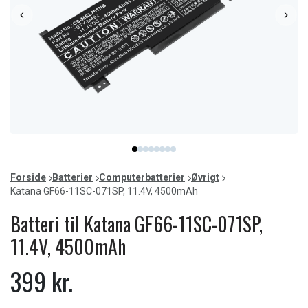
Item
item
item
item
item
item
item
item
item
1
0
1
2
3
4
5
6
7
of
Forside
Batterier
Computerbatterier
Øvrigt
8
Katana GF66-11SC-071SP, 11.4V, 4500mAh
Batteri til Katana GF66-11SC-071SP,
11.4V, 4500mAh
399 kr.