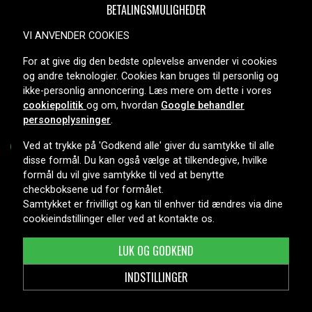
BETALINGSMULIGHEDER
VI ANVENDER COOKIES
For at give dig den bedste oplevelse anvender vi cookies
LEVERINGSMULIGHEDER
og andre teknologier. Cookies kan bruges til personlig og
ikke-personlig annoncering. Læs mere om dette i vores
cookiepolitik
og om, hvordan
Google behandler
personoplysninger
.
Ved at trykke på 'Godkend alle' giver du samtykke til alle
disse formål. Du kan også vælge at tilkendegive, hvilke
formål du vil give samtykke til ved at benytte
Copyright © 2026, Spares Nordic AB
checkboksene ud for formålet.
Samtykket er frivilligt og kan til enhver tid ændres via dine
cookieindstillinger eller ved at kontakte os.
LUK OG GODKEND
INDSTILLINGER