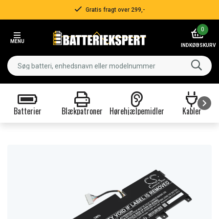
Gratis fragt over 299,-
Item
0
2
MENU
of
INDKØBSKURV
3
Batterier
Blækpatroner
Hørehjælpemidler
Kabler
Item
1
of
9