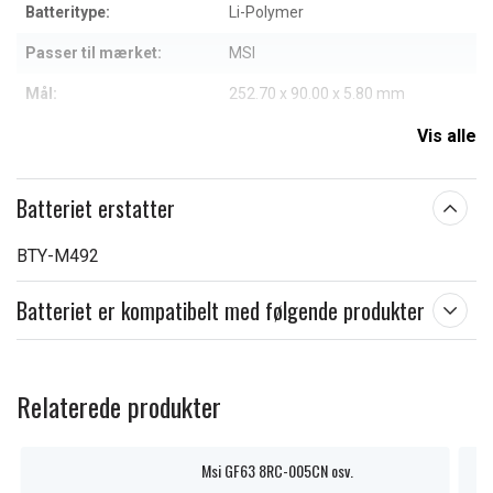
Batteritype:
Li-Polymer
Passer til mærket:
MSI
Mål:
252.70 x 90.00 x 5.80 mm
Kapacitet:
4500 mAh
Vis alle
Læs om betydningen af egenskaberne
Batteriet erstatter
BTY-M492
Batteriet er kompatibelt med følgende produkter
Relaterede produkter
Msi GF63 8RC-005CN osv.