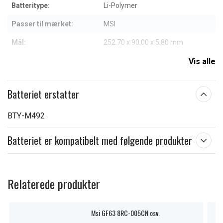
Batteritype:
Li-Polymer
Passer til mærket:
MSI
Mål:
252.70 x 90.00 x 5.80 mm
Kapacitet:
4500 mAh
Vis alle
Læs om betydningen af egenskaberne
Batteriet erstatter
BTY-M492
Batteriet er kompatibelt med følgende produkter
Relaterede produkter
Msi GF63 8RC-005CN osv.