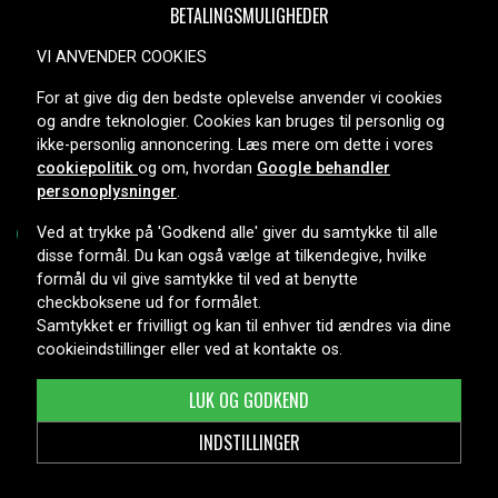
BETALINGSMULIGHEDER
VI ANVENDER COOKIES
For at give dig den bedste oplevelse anvender vi cookies
LEVERINGSMULIGHEDER
og andre teknologier. Cookies kan bruges til personlig og
ikke-personlig annoncering. Læs mere om dette i vores
cookiepolitik
og om, hvordan
Google behandler
personoplysninger
.
Ved at trykke på 'Godkend alle' giver du samtykke til alle
disse formål. Du kan også vælge at tilkendegive, hvilke
formål du vil give samtykke til ved at benytte
Copyright © 2026, Spares Nordic AB
checkboksene ud for formålet.
Samtykket er frivilligt og kan til enhver tid ændres via dine
cookieindstillinger eller ved at kontakte os.
LUK OG GODKEND
INDSTILLINGER