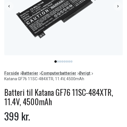
Item
item
item
item
item
item
item
item
item
1
0
1
2
3
4
5
6
7
of
Forside
Batterier
Computerbatterier
Øvrigt
8
Katana GF76 11SC-484XTR, 11.4V, 4500mAh
Batteri til Katana GF76 11SC-484XTR,
11.4V, 4500mAh
399 kr.