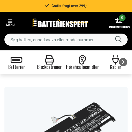
Gratis fragt over 299,-
Item
0
2
MENU
of
INDKØBSKURV
3
Batterier
Blækpatroner
Hørehjælpemidler
Kabler
Item
1
of
9