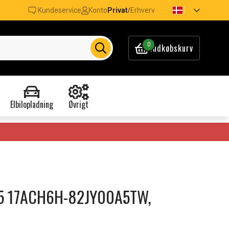
Kundeservice
Konto
Privat
Erhverv
/
0
Indkøbskurv
Elbilopladning
Øvrigt
on 5 17ACH6H-82JY00A5TW,