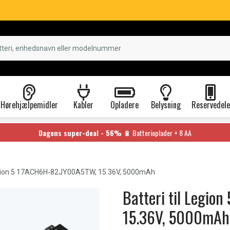
Hørehjælpemidler
Kabler
Opladere
Belysning
Reservedele
Dagens super-deal - 56%
🔋 Batterioplader + 8 AA
ion 5 17ACH6H-82JY00A5TW, 15.36V, 5000mAh
Batteri til Legi
15.36V, 5000mAh