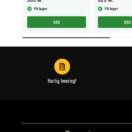
På lager
På lager
KØB
KØB
Item
1
of
4
Hurtig levering!