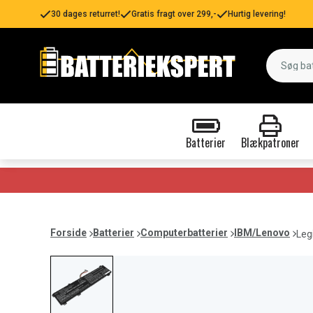
30 dages returret!
Gratis fragt over 299,-
Hurtig levering!
Batterier
Blækpatroner
Forside
Batterier
Computerbatterier
IBM/Lenovo
Leg