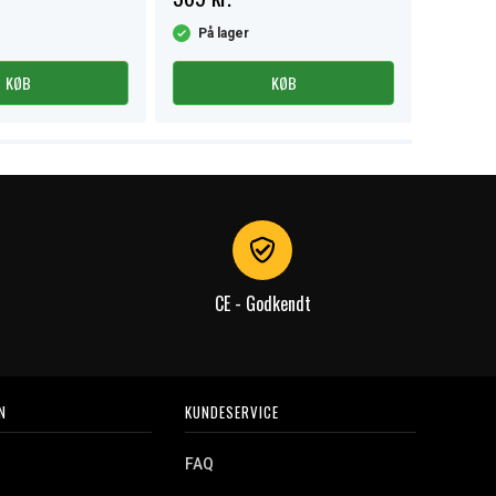
På lager
På la
KØB
KØB
CE - Godkendt
N
KUNDESERVICE
FAQ