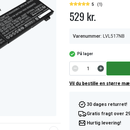
5
(1)
529 kr.
Varenummer:
LVL517NB
På lager
Vil du bestille en større m
30 dages returret!
Gratis fragt over 29
Hurtig levering!