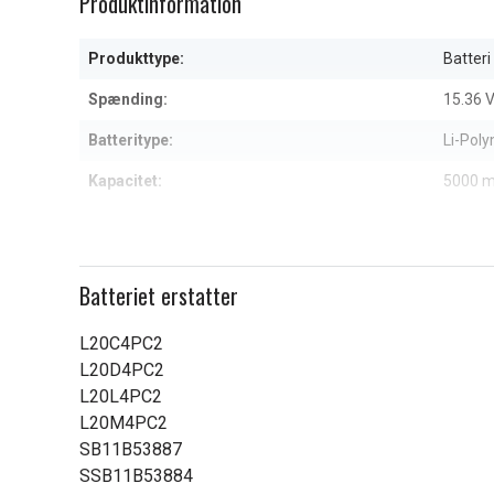
Produktinformation
of
5
Produkttype:
Batteri
Spænding:
15.36 
Batteritype:
Li-Pol
Kapacitet:
5000 
Læs om betydningen af egensk
Batteriet erstatter
L20C4PC2
L20D4PC2
L20L4PC2
L20M4PC2
SB11B53887
SSB11B53884