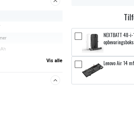
Til
V
NEXTBATT 48-i-
ymer
opbevaringsboks
mAh
Vis alle
Lenovo Air 14 mf
aberne