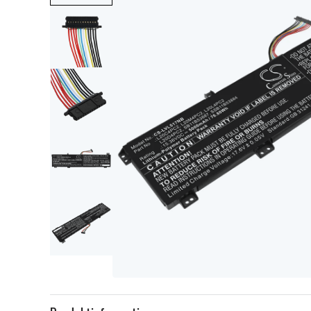
Item
1