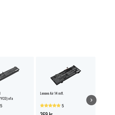
d
Lenovo Air 14 mfl.
Lenovo 2
YCD) ofa
5
5
369 kr.
329 kr