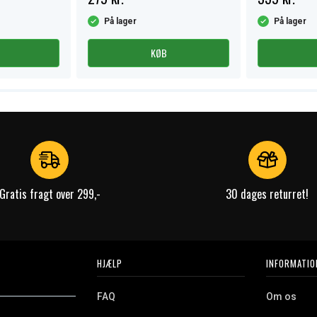
På lager
På lager
KØB
Gratis fragt over 299,-
30 dages returret!
HJÆLP
INFORMATIO
FAQ
Om os