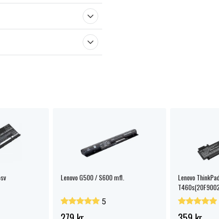
sv
Lenovo G500 / S600 mfl.
Lenovo ThinkPa
T460s(20F9002
5
279 kr.
359 kr.