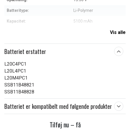
Batteritype:
Li-Polymer
Kapacitet:
5100 mAh
Vis alle
Læs om betydningen af egenskaberne
Batteriet erstatter
L20C4PC1
L20L4PC1
L20M4PC1
SSB11B48821
SSB11B48828
Batteriet er kompatibelt med følgende produkter
Tilføj nu – få