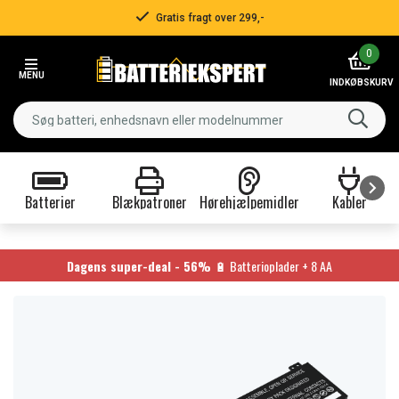
Gratis fragt over 299,-
Item
0
2
MENU
of
INDKØBSKURV
3
Batterier
Blækpatroner
Hørehjælpemidler
Kabler
Item
1
of
Dagens super-deal - 56%
🔋 Batterioplader + 8 AA
9