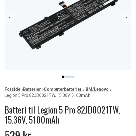
Item
item
item
item
item
item
1
0
1
2
3
4
of
Forside
Batterier
Computerbatterier
IBM/Lenovo
5
Legion 5 Pro 82JD0021TW, 15.36V, 5100mAh
Batteri til Legion 5 Pro 82JD0021TW,
15.36V, 5100mAh
529 kr.