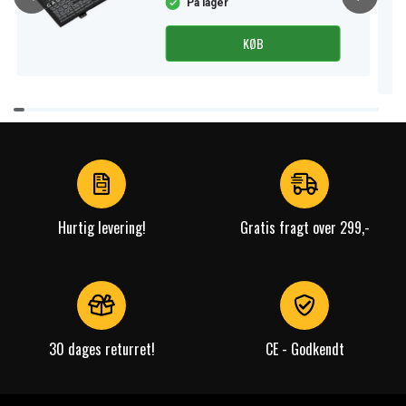
På lager
KØB
Item
1
of
4
Hurtig levering!
Gratis fragt over 299,-
30 dages returret!
CE - Godkendt