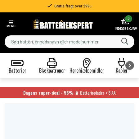
Gratis fragt over 299,-
Item
0
2
MENU
of
INDKØBSKURV
3
Batterier
Blækpatroner
Hørehjælpemidler
Kabler
Item
1
of
Dagens super-deal - 56%
🔋 Batterioplader + 8 AA
9