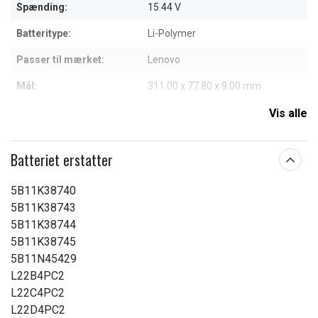
Spænding:
15.44 V
Batteritype:
Li-Polymer
Passer til mærket:
Lenovo
Mål:
311.00 x 77.80 x 9.00 mm
Kapacitet:
4800 mAh
Vis alle
Læs om betydningen af egenskaberne
Batteriet erstatter
5B11K38740
5B11K38743
5B11K38744
5B11K38745
5B11N45429
L22B4PC2
L22C4PC2
L22D4PC2