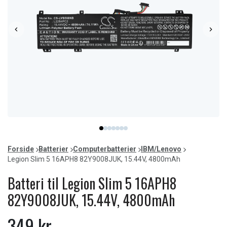
Item
item
item
item
item
item
item
item
1
0
1
2
3
4
5
6
of
Forside
Batterier
Computerbatterier
IBM/Lenovo
7
Legion Slim 5 16APH8 82Y9008JUK, 15.44V, 4800mAh
Batteri til Legion Slim 5 16APH8
82Y9008JUK, 15.44V, 4800mAh
349 kr.