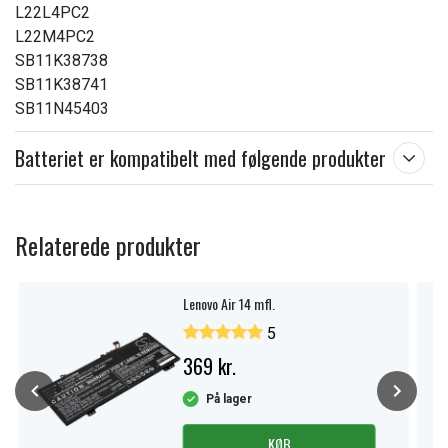
L22L4PC2
L22M4PC2
SB11K38738
SB11K38741
SB11N45403
Batteriet er kompatibelt med følgende produkter
Relaterede produkter
Lenovo Air 14 mfl.
5
369 kr.
På lager
KØB