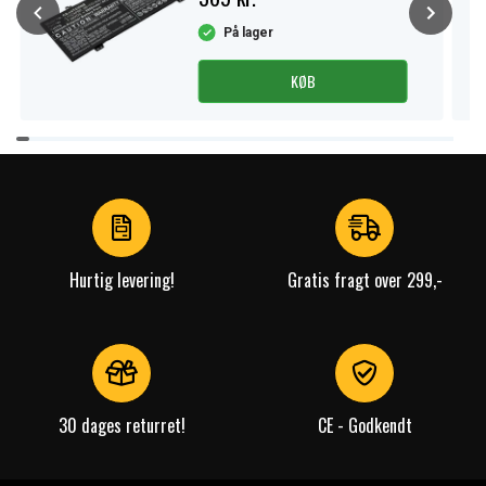
På lager
KØB
Item
1
of
4
Hurtig levering!
Gratis fragt over 299,-
30 dages returret!
CE - Godkendt