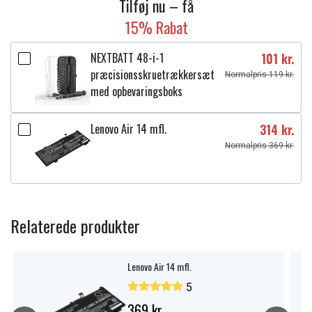
Tilføj nu – få
15% Rabat
NEXTBATT 48-i-1
101 kr.
præcisionsskruetrækkersæt
Normalpris 119 kr.
med opbevaringsboks
Lenovo Air 14 mfl.
314 kr.
Normalpris 369 kr.
Relaterede produkter
Lenovo Air 14 mfl.
5
369 kr.