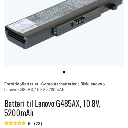
Item
item
1
0
of
Forside
Batterier
Computerbatterier
IBM/Lenovo
1
Lenovo G485AX, 10.8V, 5200mAh
Batteri til Lenovo G485AX, 10.8V,
5200mAh
5
(23)