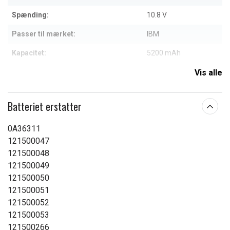
Spænding:
10.8 V
Passer til mærket:
IBM
Kapacitet:
5200 mAh
Vis alle
Læs om betydningen af egenskaberne
Batteriet erstatter
0A36311
121500047
121500048
121500049
121500050
121500051
121500052
121500053
121500266