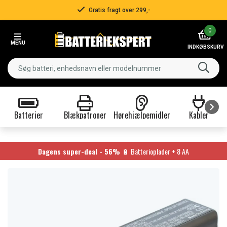
Gratis fragt over 299,-
Item
0
2
MENU
of
INDKØBSKURV
3
Batterier
Blækpatroner
Hørehjælpemidler
Kabler
Item
1
of
Dagens super-deal - 56%
🔋 Batterioplader + 8 AA
9