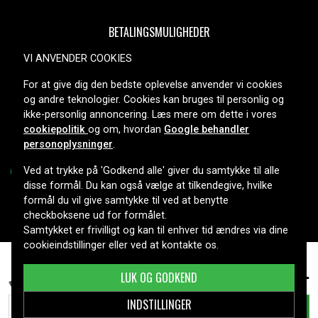
BETALINGSMULIGHEDER
VI ANVENDER COOKIES
For at give dig den bedste oplevelse anvender vi cookies
LEVERINGSMULIGHEDER
og andre teknologier. Cookies kan bruges til personlig og
ikke-personlig annoncering. Læs mere om dette i vores
cookiepolitik
og om, hvordan
Google behandler
personoplysninger
.
Ved at trykke på 'Godkend alle' giver du samtykke til alle
disse formål. Du kan også vælge at tilkendegive, hvilke
formål du vil give samtykke til ved at benytte
Copyright © 2026, Spares Nordic AB
checkboksene ud for formålet.
Samtykket er frivilligt og kan til enhver tid ændres via dine
cookieindstillinger eller ved at kontakte os.
Lenovo IdeaPad 100-15IBY(80MJ00CQGE), 10,8V,
319 kr.
LUK OG GODKEND
2200mAh
INDSTILLINGER
TILFØJ TIL KURV