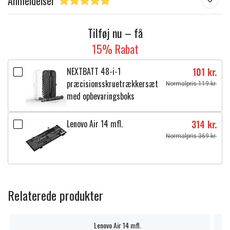
Anmeldelser
Tilføj nu – få
15% Rabat
NEXTBATT 48-i-1
101 kr.
præcisionsskruetrækkersæt
Normalpris 119 kr.
med opbevaringsboks
Lenovo Air 14 mfl.
314 kr.
Normalpris 369 kr.
Relaterede produkter
Lenovo Air 14 mfl.