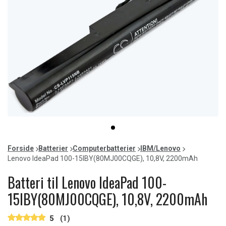
Item
item
1
0
of
Forside
Batterier
Computerbatterier
IBM/Lenovo
1
Lenovo IdeaPad 100-15IBY(80MJ00CQGE), 10,8V, 2200mAh
Batteri til Lenovo IdeaPad 100-
15IBY(80MJ00CQGE), 10,8V, 2200mAh
5
(1)