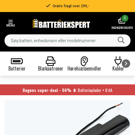
Gratis fragt over 299,-
Item
0
2
MENU
of
INDKØBSKURV
3
Batterier
Blækpatroner
Hørehjælpemidler
Kabler
Item
1
of
Dagens super-deal - 56%
🔋 Batterioplader + 8 AA
9