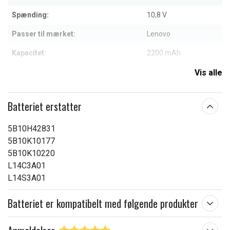
Spænding:
10,8 V
Passer til mærket:
Lenovo
Kapacitet:
2200 mAh
Vis alle
Læs om betydningen af egenskaberne
Batteriet erstatter
5B10H42831
5B10K10177
5B10K10220
L14C3A01
L14S3A01
Batteriet er kompatibelt med følgende produkter