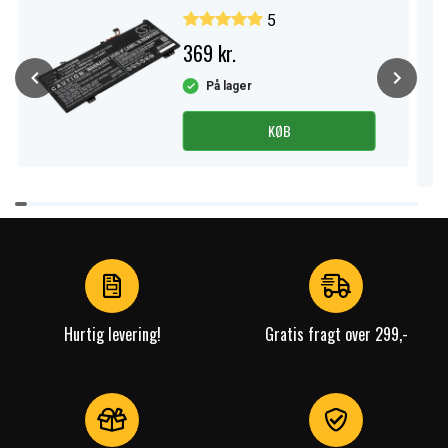
5
369 kr.
På lager
KØB
Item
1
of
4
Hurtig levering!
Gratis fragt over 299,-