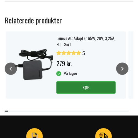
Relaterede produkter
Lenovo AC Adapter 65W, 20V, 3,25A,
EU - Sort
5
279 kr.
På lager
KØB
Item
1
of
4