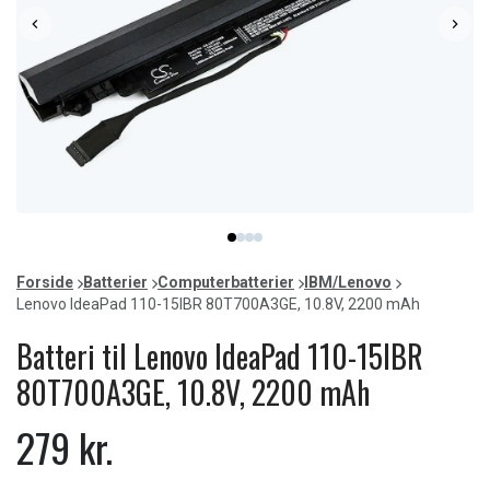
Item
item
item
item
item
1
0
1
2
3
of
Forside
Batterier
Computerbatterier
IBM/Lenovo
4
Lenovo IdeaPad 110-15IBR 80T700A3GE, 10.8V, 2200 mAh
Batteri til Lenovo IdeaPad 110-15IBR
80T700A3GE, 10.8V, 2200 mAh
279 kr.