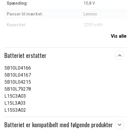
Spænding:
10,8 V
Passer til mærket:
Lenovo
Kapacitet:
2200 mAh
Vis alle
Læs om betydningen af egenskaberne
Batteriet erstatter
5B10L04166
5B10L04167
5B10L04215
5B10L79278
L15C3A03
L15L3A03
L15S3A02
Batteriet er kompatibelt med følgende produkter