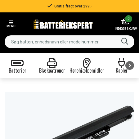
Gratis fragt over 299,-
Item
0
2
MENU
of
INDKØBSKURV
3
Batterier
Blækpatroner
Hørehjælpemidler
Kabler
Item
1
of
9