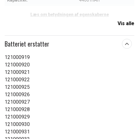
Kapacitet:
4400 mAh
Læs om betydningen af egenskaberne
Vis alle
Batteriet erstatter
121000919
121000920
121000921
121000922
121000925
121000926
121000927
121000928
121000929
121000930
121000931