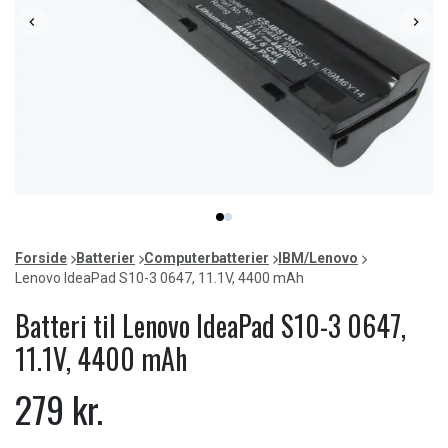
Item
item
item
1
0
1
of
Forside
Batterier
Computerbatterier
IBM/Lenovo
2
Lenovo IdeaPad S10-3 0647, 11.1V, 4400 mAh
Batteri til Lenovo IdeaPad S10-3 0647,
11.1V, 4400 mAh
279 kr.