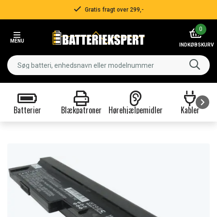
Gratis fragt over 299,-
Item
0
2
MENU
of
INDKØBSKURV
3
Batterier
Blækpatroner
Hørehjælpemidler
Kabler
Item
1
of
9