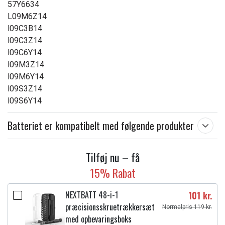
57Y6634
L09M6Z14
l09C3B14
l09C3Z14
l09C6Y14
l09M3Z14
l09M6Y14
l09S3Z14
l09S6Y14
Batteriet er kompatibelt med følgende produkter
Tilføj nu – få
15% Rabat
NEXTBATT 48-i-1
101 kr.
præcisionsskruetrækkersæt
Normalpris 119 kr.
med opbevaringsboks