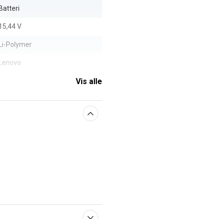
Batteri
15,44 V
Li-Polymer
Lenovo
3550 mAh
Vis alle
aberne