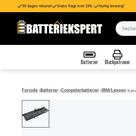
30 dages returret!
Gratis fragt over 299,-
Hurtig levering!
Batterier
Blækpatroner
Forside
Batterier
Computerbatterier
IBM/Lenovo
Len