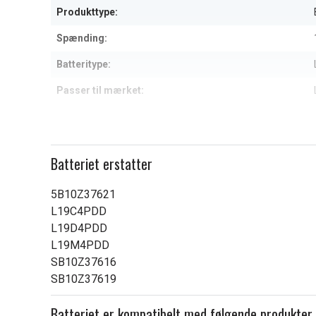
Produkttype:
Spænding:
Batteritype:
Passer til mærket:
Kapacitet:
Læs om betydningen af egensk
Batteriet erstatter
5B10Z37621
L19C4PDD
L19D4PDD
L19M4PDD
SB10Z37616
SB10Z37619
Batteriet er kompatibelt med følgende produkter