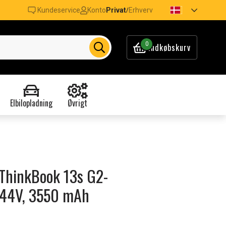
Kundeservice
Konto
Privat
Erhverv
/
0
Indkøbskurv
Elbilopladning
Øvrigt
o ThinkBook 13s G2-
44V, 3550 mAh