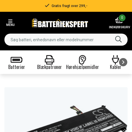
Gratis fragt over 299,-
Item
0
2
MENU
of
INDKØBSKURV
3
Batterier
Blækpatroner
Hørehjælpemidler
Kabler
Item
1
of
9