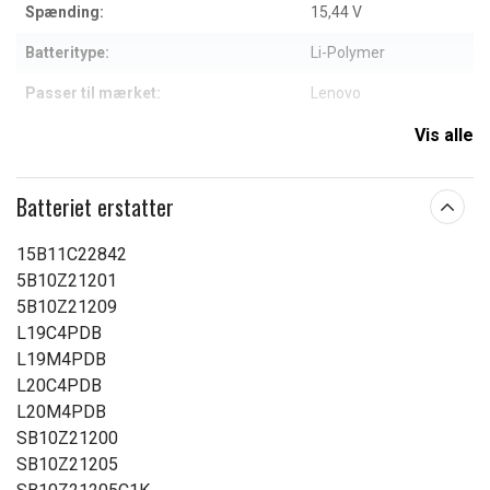
Spænding:
15,44 V
Batteritype:
Li-Polymer
Passer til mærket:
Lenovo
Kapacitet:
3850 mAh
Vis alle
Læs om betydningen af egenskaberne
Batteriet erstatter
15B11C22842
5B10Z21201
5B10Z21209
L19C4PDB
L19M4PDB
L20C4PDB
L20M4PDB
SB10Z21200
SB10Z21205