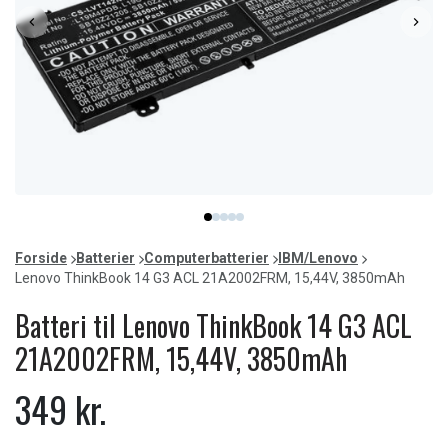
Item
item
item
item
item
item
1
0
1
2
3
4
of
Forside
Batterier
Computerbatterier
IBM/Lenovo
5
Lenovo ThinkBook 14 G3 ACL 21A2002FRM, 15,44V, 3850mAh
Batteri til Lenovo ThinkBook 14 G3 ACL
21A2002FRM, 15,44V, 3850mAh
349 kr.