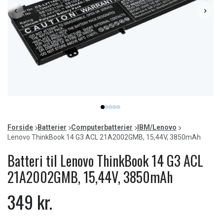
Item
item
item
item
item
item
1
0
1
2
3
4
of
Forside
Batterier
Computerbatterier
IBM/Lenovo
5
Lenovo ThinkBook 14 G3 ACL 21A2002GMB, 15,44V, 3850mAh
Batteri til Lenovo ThinkBook 14 G3 ACL
21A2002GMB, 15,44V, 3850mAh
349 kr.