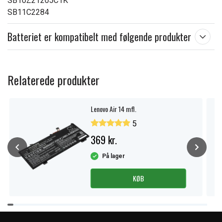
SB10Z21205C1K
SB11C2284
Batteriet er kompatibelt med følgende produkter
Relaterede produkter
Lenovo Air 14 mfl.
5
369 kr.
På lager
KØB
Item
1