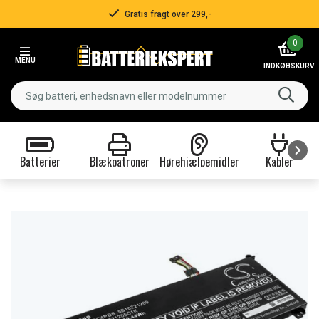
Gratis fragt over 299,-
Item
0
2
MENU
of
INDKØBSKURV
3
Batterier
Blækpatroner
Hørehjælpemidler
Kabler
Item
1
of
9