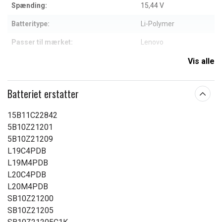
Spænding:
15,44 V
Batteritype:
Li-Polymer
Passer til mærket:
Lenovo
Kapacitet:
3850 mAh
Vis alle
Læs om betydningen af egenskaberne
Batteriet erstatter
15B11C22842
5B10Z21201
5B10Z21209
L19C4PDB
L19M4PDB
L20C4PDB
L20M4PDB
SB10Z21200
SB10Z21205