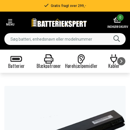
Gratis fragt over 299,-
Item
0
2
MENU
of
INDKØBSKURV
3
Batterier
Blækpatroner
Hørehjælpemidler
Kabler
Item
1
of
9