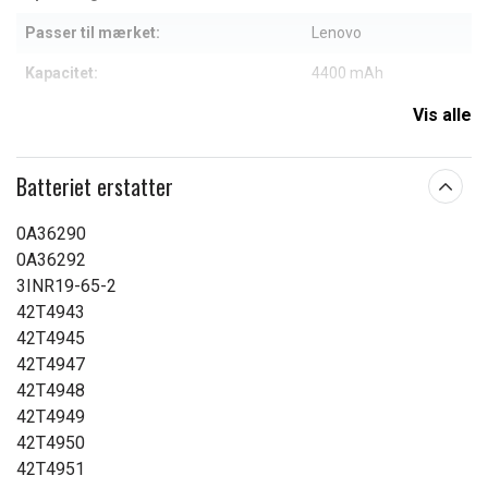
Passer til mærket:
Lenovo
Kapacitet:
4400 mAh
Vis alle
Læs om betydningen af egenskaberne
Batteriet erstatter
0A36290
0A36292
3INR19-65-2
42T4943
42T4945
42T4947
42T4948
42T4949
42T4950
42T4951