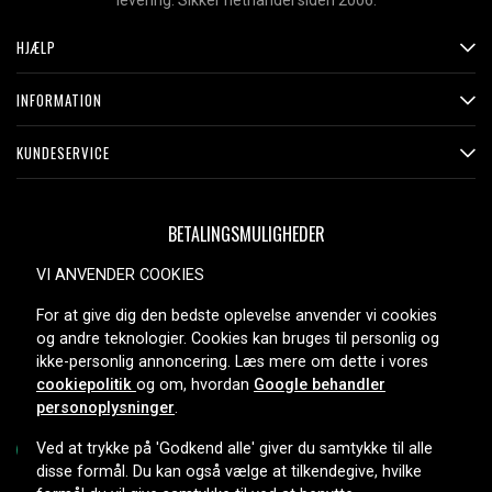
levering. Sikker nethandel siden 2006.
HJÆLP
INFORMATION
KUNDESERVICE
BETALINGSMULIGHEDER
VI ANVENDER COOKIES
For at give dig den bedste oplevelse anvender vi cookies
LEVERINGSMULIGHEDER
og andre teknologier. Cookies kan bruges til personlig og
ikke-personlig annoncering. Læs mere om dette i vores
cookiepolitik
og om, hvordan
Google behandler
personoplysninger
.
Ved at trykke på 'Godkend alle' giver du samtykke til alle
disse formål. Du kan også vælge at tilkendegive, hvilke