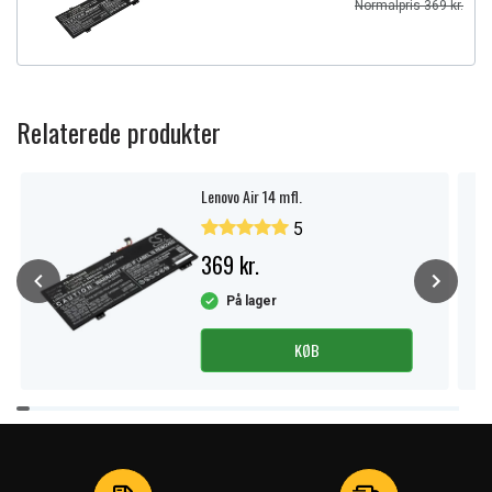
Normalpris 369 kr.
Relaterede produkter
Lenovo Air 14 mfl.
5
369 kr.
På lager
KØB
Item
1
of
3