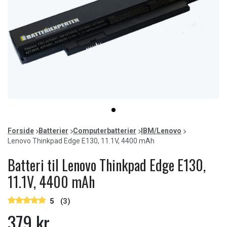
Item
item
1
0
of
Forside
Batterier
Computerbatterier
IBM/Lenovo
1
Lenovo Thinkpad Edge E130, 11.1V, 4400 mAh
Batteri til Lenovo Thinkpad Edge E130,
11.1V, 4400 mAh
5
(3)
379 kr.