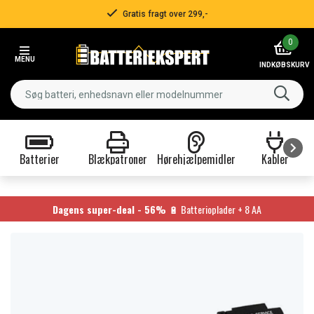
Gratis fragt over 299,-
Item
0
2
MENU
of
INDKØBSKURV
3
Batterier
Blækpatroner
Hørehjælpemidler
Kabler
Item
1
of
Dagens super-deal - 56%
🔋 Batterioplader + 8 AA
9