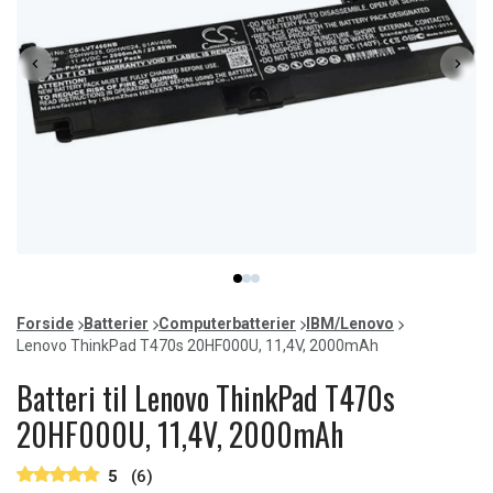
Item
item
item
item
1
0
1
2
of
Forside
Batterier
Computerbatterier
IBM/Lenovo
3
Lenovo ThinkPad T470s 20HF000U, 11,4V, 2000mAh
Batteri til Lenovo ThinkPad T470s
20HF000U, 11,4V, 2000mAh
5
(6)