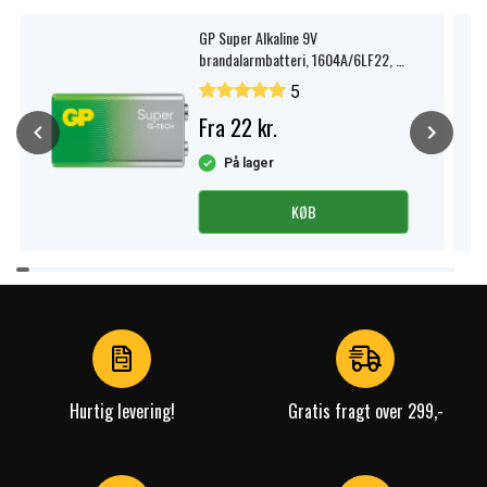
GP Super Alkaline 9V
brandalarmbatteri, 1604A/6LF22, 1-
pak.
5
Fra 22 kr.
På lager
KØB
Item
1
of
4
Hurtig levering!
Gratis fragt over 299,-