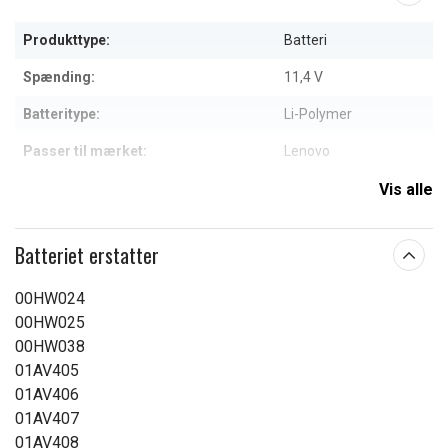
Produkttype:
Batteri
Spænding:
11,4 V
Batteritype:
Li-Polymer
Passer til mærket:
Lenovo
Kapacitet:
2000 mAh
Vis alle
Læs om betydningen af egenskaberne
Batteriet erstatter
00HW024
00HW025
00HW038
01AV405
01AV406
01AV407
01AV408