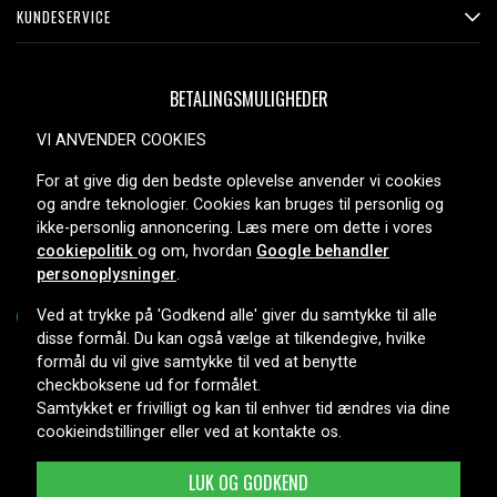
KUNDESERVICE
BETALINGSMULIGHEDER
VI ANVENDER COOKIES
For at give dig den bedste oplevelse anvender vi cookies
LEVERINGSMULIGHEDER
og andre teknologier. Cookies kan bruges til personlig og
ikke-personlig annoncering. Læs mere om dette i vores
cookiepolitik
og om, hvordan
Google behandler
personoplysninger
.
Ved at trykke på 'Godkend alle' giver du samtykke til alle
disse formål. Du kan også vælge at tilkendegive, hvilke
formål du vil give samtykke til ved at benytte
Copyright © 2026, Spares Nordic AB
checkboksene ud for formålet.
Samtykket er frivilligt og kan til enhver tid ændres via dine
cookieindstillinger eller ved at kontakte os.
LUK OG GODKEND