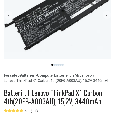
Item
item
item
item
item
item
item
1
0
1
2
3
4
5
of
Forside
Batterier
Computerbatterier
IBM/Lenovo
6
Lenovo ThinkPad X1 Carbon 4th(20FB-A003AU), 15,2V, 3440mAh
Batteri til Lenovo ThinkPad X1 Carbon
4th(20FB-A003AU), 15,2V, 3440mAh
5
(13)