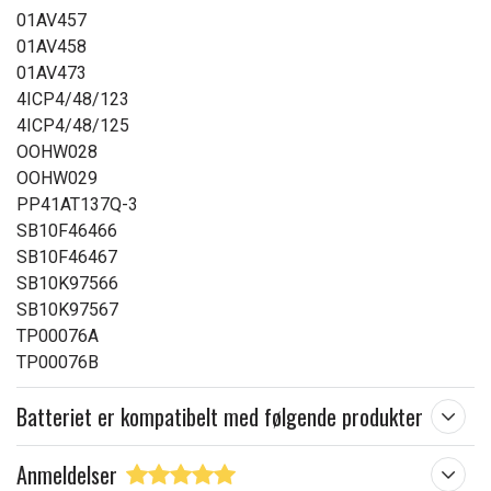
01AV457
01AV458
01AV473
4ICP4/48/123
4ICP4/48/125
OOHW028
OOHW029
PP41AT137Q-3
SB10F46466
SB10F46467
SB10K97566
SB10K97567
TP00076A
TP00076B
Batteriet er kompatibelt med følgende produkter
Anmeldelser