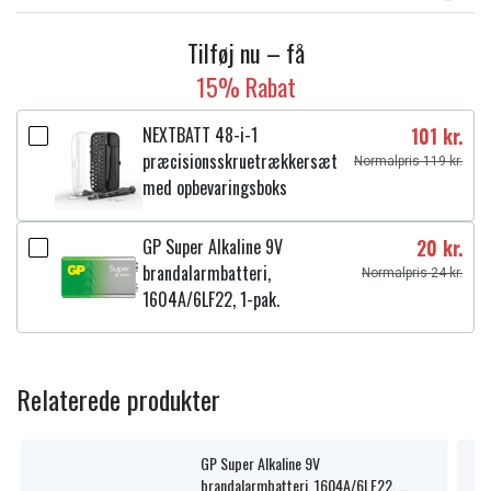
Tilføj nu – få
15% Rabat
NEXTBATT 48-i-1
101 kr.
præcisionsskruetrækkersæt
Normalpris 119 kr.
med opbevaringsboks
GP Super Alkaline 9V
20 kr.
brandalarmbatteri,
Normalpris 24 kr.
1604A/6LF22, 1-pak.
Relaterede produkter
GP Super Alkaline 9V
brandalarmbatteri, 1604A/6LF22, 1-