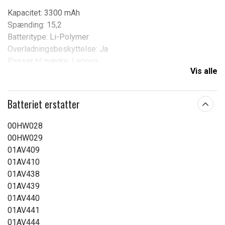
Kapacitet: 3300 mAh
Spænding: 15,2
Batteritype: Li-Polymer
Overladningsbeskyttelse: Ja
Passer til mærke: Lenovo
Vis alle
Produkttype:
Batteri
Spænding:
15,2 V
Batteriet erstatter
Batteritype:
Li-Polymer
00HW028
00HW029
Læs om betydningen af egenskaberne
01AV409
01AV410
01AV438
01AV439
01AV440
01AV441
01AV444