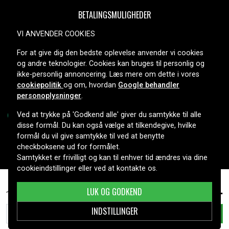
BETALINGSMULIGHEDER
VI ANVENDER COOKIES
For at give dig den bedste oplevelse anvender vi cookies
LEVERINGSMULIGHEDER
og andre teknologier. Cookies kan bruges til personlig og
ikke-personlig annoncering. Læs mere om dette i vores
cookiepolitik
og om, hvordan
Google behandler
personoplysninger
.
Ved at trykke på 'Godkend alle' giver du samtykke til alle
disse formål. Du kan også vælge at tilkendegive, hvilke
formål du vil give samtykke til ved at benytte
Copyright © 2026, Spares Nordic AB
checkboksene ud for formålet.
Samtykket er frivilligt og kan til enhver tid ændres via dine
cookieindstillinger eller ved at kontakte os.
Lenovo ThinkPad X1 Carbon 4th(20FB-A003AU),
329 kr.
LUK OG GODKEND
15,2V, 3440mAh
INDSTILLINGER
TILFØJ TIL KURV