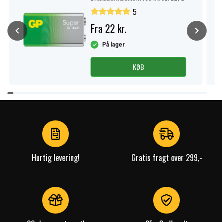
pak.
5
Fra 22 kr.
På lager
KØB
Item
1
of
4
Hurtig levering!
Gratis fragt over 299,-