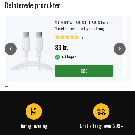
Relaterede produkter
SiGN 100W USB-C til USB-C kabel –
2 meter, hvid | Hurtigopladning
5
83 kr.
På lager
KØB
Item
1
of
4
Hurtig levering!
Gratis fragt over 299,-