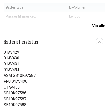
Batteritype:
Li-Polymer
Passer til mærket:
Lenovo
Kapacitet:
4800 mAh
Vis alle
Læs om betydningen af egenskaberne
Batteriet erstatter
01AV429
01AV430
01AV431
01AV494
ASM SB10K97587
FRU 01AV430
O1AV430
SB10K97586
SB10K97587
SB10K97588