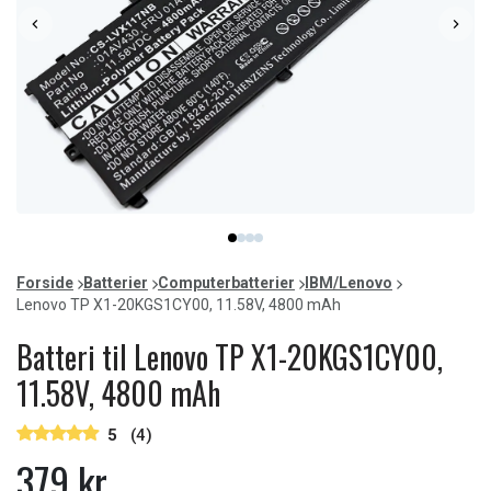
Item
item
item
item
item
1
0
1
2
3
of
Forside
Batterier
Computerbatterier
IBM/Lenovo
4
Lenovo TP X1-20KGS1CY00, 11.58V, 4800 mAh
Batteri til Lenovo TP X1-20KGS1CY00,
11.58V, 4800 mAh
5
(4)
379 kr.