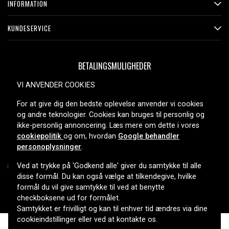
INFORMATION
KUNDESERVICE
BETALINGSMULIGHEDER
VI ANVENDER COOKIES
For at give dig den bedste oplevelse anvender vi cookies
LEVERINGSMULIGHEDER
og andre teknologier. Cookies kan bruges til personlig og
ikke-personlig annoncering. Læs mere om dette i vores
cookiepolitik
og om, hvordan
Google behandler
personoplysninger
.
Ved at trykke på 'Godkend alle' giver du samtykke til alle
disse formål. Du kan også vælge at tilkendegive, hvilke
formål du vil give samtykke til ved at benytte
Copyright © 2026, Spares Nordic AB
checkboksene ud for formålet.
Samtykket er frivilligt og kan til enhver tid ændres via dine
cookieindstillinger eller ved at kontakte os.