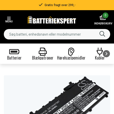
Gratis fragt over 299,-
Item
0
2
MENU
of
INDKØBSKURV
3
Batterier
Blækpatroner
Hørehjælpemidler
Kabler
Item
1
of
9