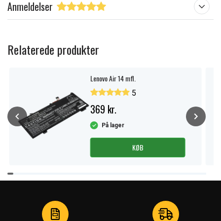
Anmeldelser
Relaterede produkter
Lenovo Air 14 mfl.
5
369 kr.
På lager
KØB
Item
1
of
4