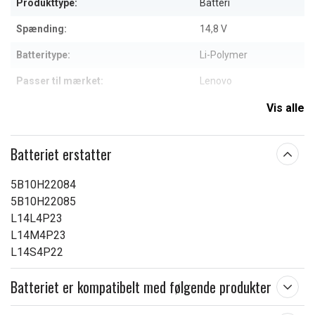
Produkttype:
Batteri
Spænding:
14,8 V
Batteritype:
Li-Polymer
Passer til mærket:
Lenovo
Kapacitet:
4000 mAh
Vis alle
Læs om betydningen af egenskaberne
Batteriet erstatter
5B10H22084
5B10H22085
L14L4P23
L14M4P23
L14S4P22
Batteriet er kompatibelt med følgende produkter