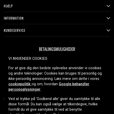
HJÆLP
INFORMATION
KUNDESERVICE
BETALINGSMULIGHEDER
VI ANVENDER COOKIES
For at give dig den bedste oplevelse anvender vi cookies
LEVERINGSMULIGHEDER
og andre teknologier. Cookies kan bruges til personlig og
ikke-personlig annoncering. Læs mere om dette i vores
cookiepolitik
og om, hvordan
Google behandler
personoplysninger
.
Ved at trykke på 'Godkend alle' giver du samtykke til alle
disse formål. Du kan også vælge at tilkendegive, hvilke
formål du vil give samtykke til ved at benytte
Copyright © 2026, Spares Nordic AB