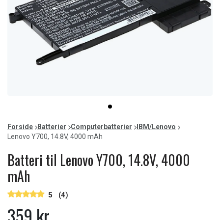
Item
item
1
0
of
Forside
Batterier
Computerbatterier
IBM/Lenovo
1
Lenovo Y700, 14.8V, 4000 mAh
Batteri til Lenovo Y700, 14.8V, 4000
mAh
5
(4)
359 kr.